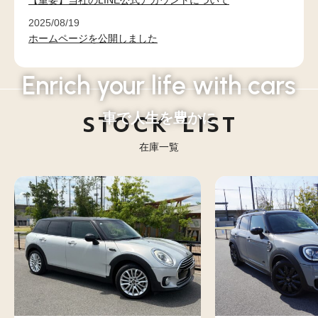
2025/08/19
ホームページを公開しました
Enrich your life with cars
STOCK LIST
車
で人生を豊かに
在庫一覧