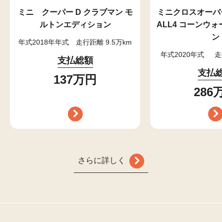
ミニ クーパー D クラブマン モ
ミニクロスオーバ
ルトンエディション
ALL4 コーンウ
ン
年式2018年年式
走行距離 9.5万km
年式2020年式
走
支払総額
支払
137万円
286
さらに詳しく