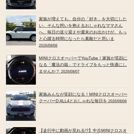
家族が増えても、自分の「好き」を大切にした
い。そんな想いを抱えるおしゃれなママさん
へ。毎日の送り迎えや週末のお出かけが、もっ
と心躍る時間になったら素敵だと思いま
2026/08/08
MINIクロスオーバーでYouTube！家族が笑顔に
なる「魔法の箱」でドライブをもっと快適にし
ませんか？
2026/08/07
家族みんなが笑顔になる！MINIクロスオーバー
クーパーD ALL4とおしゃれな毎日を
2026/08/06
【走行中に動画が見れる!?】中古MINIクロスオ