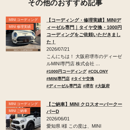
その他のおすすめ記事
MINI コーディング
【コーディング・修理実績】MINIデ
MINI 修理実績
ィーゼル専門｜タイヤ交換・1000円
コーディングをご依頼いただきまし
た！
2026/07/21
こんにちは！ 大阪府堺市のディーゼ
ルMINI専門店 株式会社 …
1000円コーディング
COLONY
MINI専門店
タイヤ交換
ディーゼル専門店
堺市
大阪府
MINI コーディング
【ご納車】MINI クロスオーバークー
MINI ご納車
パーD
2026/06/01
愛知県 I様 この度は、MINI