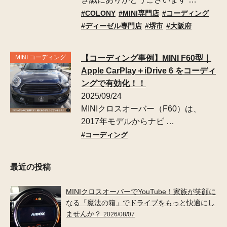
COLONY
MINI専門店
コーディング
ディーゼル専門店
堺市
大阪府
MINI コーディング
【コーディング事例】MINI F60型｜
Apple CarPlay＋iDrive 6 をコーディ
ングで有効化！！
2025/09/24
MINIクロスオーバー（F60）は、
2017年モデルからナビ …
コーディング
最近の投稿
MINIクロスオーバーでYouTube！家族が笑顔に
なる「魔法の箱」でドライブをもっと快適にし
ませんか？
2026/08/07