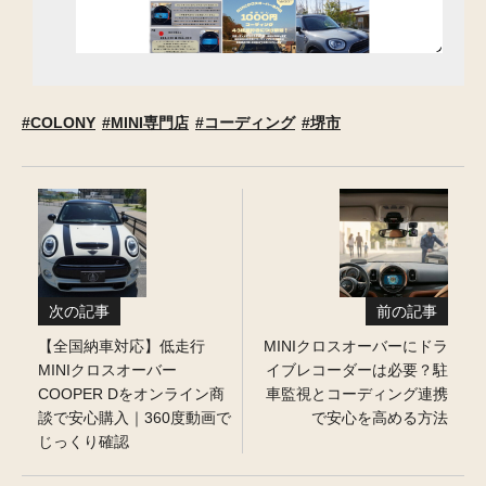
COLONY
MINI専門店
コーディング
堺市
次の記事
前の記事
【全国納車対応】低走行
MINIクロスオーバーにドラ
MINIクロスオーバー
イブレコーダーは必要？駐
COOPER Dをオンライン商
車監視とコーディング連携
談で安心購入｜360度動画で
で安心を高める方法
じっくり確認