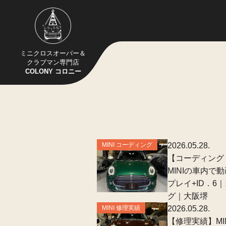
ミニクロスオーバー＆
クラブマン専門店
COLONY コロニー
MINI コーディング
2026.05.28.
【コーディング・
MINIの車内で
プレイ+ID．
グ｜大阪堺
MINI 修理実績
2026.05.28.
【修理実績】MI