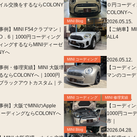
イル交換をするならCOLONY
０円コーディ
COLONYへ
MINI Blog
2026.05.15.
例】MINI F54クラブマン｜
【ご納車】MI
ay+ID．6｜1000円コーディング
ALL4
ィングするならMINIディーゼ
NYへ
MINI コーディング
2026.05.12.
例・修理実績】MINI 大阪堺
【コーディング
ならCOLONYへ｜1000円
マンのコーデ
ブラックアウトカスタム｜テ
MINI コーディング
MINI 修理実績
2026.05.11.
例】大阪でMINIのApple
【コーディング
D.6コーディングならCOLONYへ
1000円コ
市｜
MINI Blog
2026.04.28.