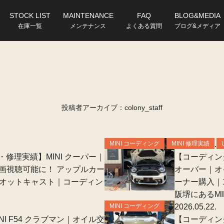
STOCK LIST
MAINTENANCE
FAQ
BLOG&MEDIA
在庫一覧
メンテナンス
よくある質問
ブログ&メディア
投稿者アーカイブ：colony_staff
MINI コーディング
MINI 修理実績
2026.05.28.
修理実績】MINI クーパー｜
【コーディング
動画視聴可能に！ アップルカー
オーバー｜オ
6｜オットキャスト｜コーディン
ーナー購入｜
阪堺にあるMI
MINI コーディング
2026.05.22.
NI F54 クラブマン｜オイル交
【コーディン