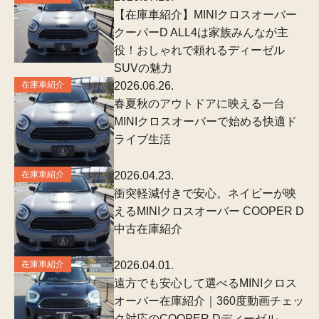
【在庫車紹介】MINIクロスオーバー
クーパーD ALL4は家族みんなが主
役！おしゃれで頼れるディーゼル
SUVの魅力
在庫車紹介
2026.06.26.
春夏秋のアウトドアに映える一台
MINIクロスオーバーで始める快適ド
ライブ生活
在庫車紹介
2026.04.23.
衝突軽減付きで安心。ネイビーが映
えるMINIクロスオーバー COOPER D
中古在庫紹介
在庫車紹介
2026.04.01.
遠方でも安心して選べるMINIクロス
オーバー在庫紹介｜360度動画チェッ
ク対応のCOOPER Dディーゼル