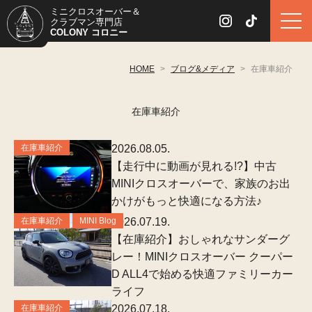
ミニクロスオーバー＆
クラブマン専門店
COLONY コロニー
HOME
>
ブログ&メディア
>
在庫車紹介
在庫車紹介
在庫車紹介
2026.08.05.
【走行中に動画が見れる!?】中古
MINIクロスオーバーで、家族のお出
かけがもっと快適になる方法♪
在庫車紹介
MINI Blog
2026.07.19.
【在庫紹介】おしゃれなサンダーグ
レー！MINIクロスオーバー クーパー
D ALL4で始める快適ファミリーカー
ライフ
在庫車紹介
2026.07.18.