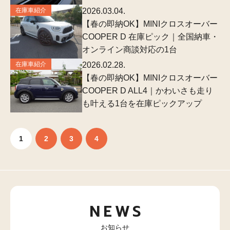
在庫車紹介
2026.03.04.
【春の即納OK】MINIクロスオーバー
COOPER D 在庫ピック｜全国納車・
オンライン商談対応の1台
在庫車紹介
2026.02.28.
【春の即納OK】MINIクロスオーバー
COOPER D ALL4｜かわいさも走り
も叶える1台を在庫ピックアップ
1
2
3
4
NEWS
お知らせ