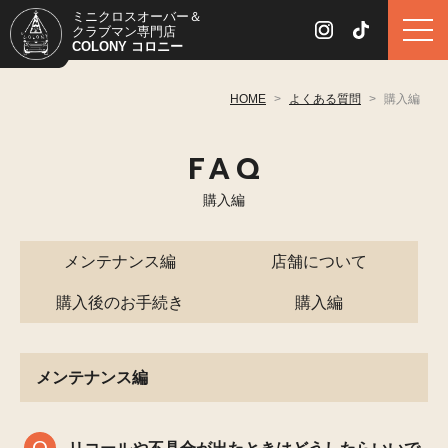
ミニクロスオーバー＆
クラブマン専門店
COLONY コロニー
HOME
>
よくある質問
>
購入編
FAQ
購入編
メンテナンス編
店舗について
購入後のお手続き
購入編
メンテナンス編