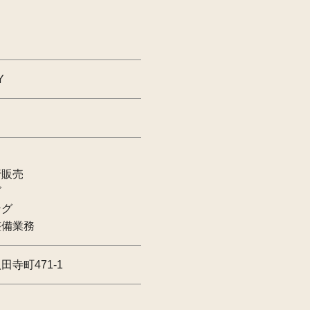
Y
行販売
グ
ング
整備業務
寺町471-1