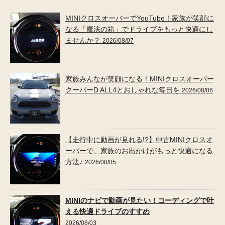
MINIクロスオーバーでYouTube！家族が笑顔に
なる「魔法の箱」でドライブをもっと快適にし
ませんか？
2026/08/07
家族みんなが笑顔になる！MINIクロスオーバー
クーパーD ALL4とおしゃれな毎日を
2026/08/06
【走行中に動画が見れる!?】中古MINIクロスオ
ーバーで、家族のお出かけがもっと快適になる
方法♪
2026/08/05
MINIのナビで動画が見たい！コーディングで叶
える快適ドライブのすすめ
2026/08/03