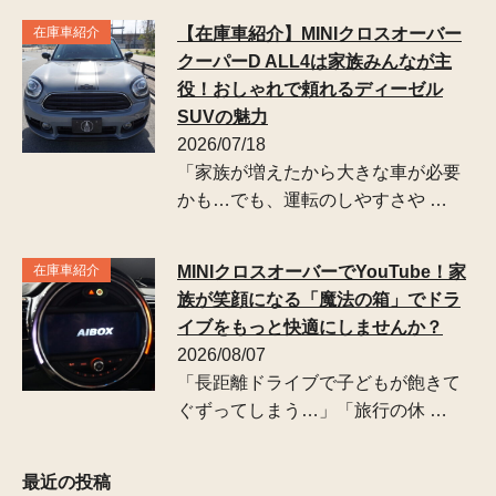
在庫車紹介
【在庫車紹介】MINIクロスオーバー
クーパーD ALL4は家族みんなが主
役！おしゃれで頼れるディーゼル
SUVの魅力
2026/07/18
「家族が増えたから大きな車が必要
かも…でも、運転のしやすさや …
在庫車紹介
MINIクロスオーバーでYouTube！家
族が笑顔になる「魔法の箱」でドラ
イブをもっと快適にしませんか？
2026/08/07
「長距離ドライブで子どもが飽きて
ぐずってしまう…」「旅行の休 …
最近の投稿