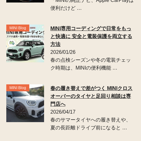
「MINIの純正ナビ、Apple CarPlayは
便利だけど …
MINI Blog
MINI専用コーディングで日常をもっ
と快適に 安全と電装保護を両立する
方法
2026/01/26
春の点検シーズンや冬の電装チェッ
ク時期は、MINIの便利機能 …
MINI Blog
春の履き替えで差がつく MINIクロス
オーバーのタイヤと足回り相談は専
門店へ
2026/04/17
春のサマータイヤへの履き替えや、
夏の長距離ドライブ前になると …