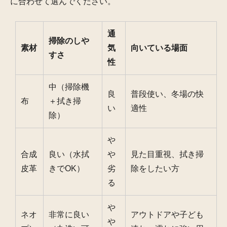
に合わせて選んでください。
通
掃除のしや
素材
気
向いている場面
すさ
性
中（掃除機
良
普段使い、冬場の快
布
＋拭き掃
い
適性
除）
や
合成
良い（水拭
や
見た目重視、拭き掃
皮革
きでOK）
劣
除をしたい方
る
や
ネオ
非常に良い
アウトドアや子ども
や