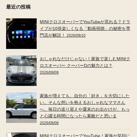
最近の投稿
MINIクロスオーバーでYouTubeが見れる？ドラ
イブが10倍楽しくなる「動画視聴」の秘密を専
門店が解説！
2026/08/10
おしゃれなだけじゃない！家族で楽しむMINIク
ロスオーバー クーパーDの魅力とは？
2026/08/09
家族が増えても、自分の「好き」を大切にした
い。そんな想いを抱えるおしゃれなママさん
へ。毎日の送り迎えや週末のお出かけが、もっ
と心躍る時間になったら素敵だと思いま
2026/08/08
MINIクロスオーバーでYouTube！家族が笑顔に