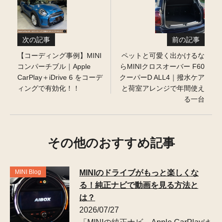
次の記事
前の記事
【コーディング事例】MINI
ペットと可愛く出かけるな
コンパーチブル｜Apple
らMINIクロスオーバー F60
CarPlay＋iDrive 6 をコーデ
クーパーD ALL4｜撥水ケア
ィングで有効化！！
と荷室アレンジで年間使え
る一台
その他のおすすめ記事
MINI Blog
MINIのドライブがもっと楽しくな
る！純正ナビで動画を見る方法と
は？
2026/07/27