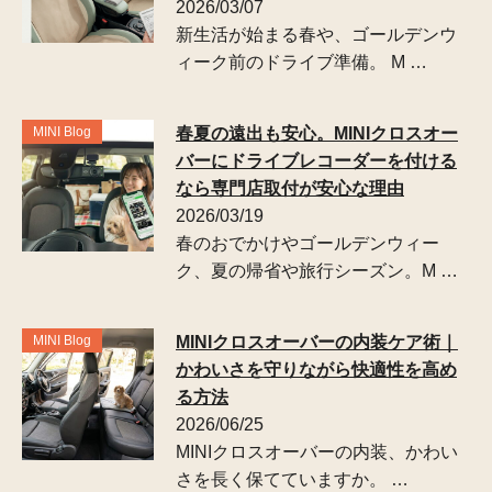
2026/03/07
新生活が始まる春や、ゴールデンウ
ィーク前のドライブ準備。 M …
MINI Blog
春夏の遠出も安心。MINIクロスオー
バーにドライブレコーダーを付ける
なら専門店取付が安心な理由
2026/03/19
春のおでかけやゴールデンウィー
ク、夏の帰省や旅行シーズン。M …
MINI Blog
MINIクロスオーバーの内装ケア術｜
かわいさを守りながら快適性を高め
る方法
2026/06/25
MINIクロスオーバーの内装、かわい
さを長く保てていますか。 …