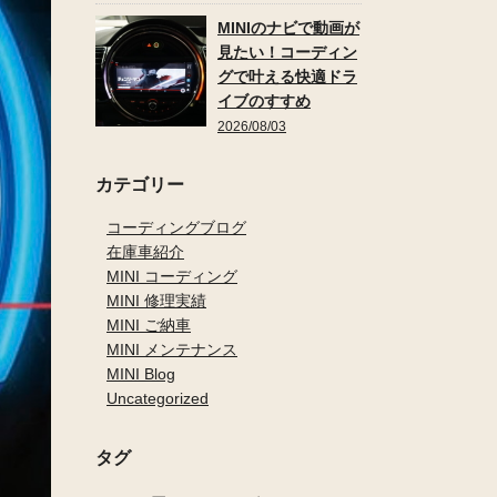
MINIのナビで動画が
見たい！コーディン
グで叶える快適ドラ
イブのすすめ
2026/08/03
カテゴリー
コーディングブログ
在庫車紹介
MINI コーディング
MINI 修理実績
MINI ご納車
MINI メンテナンス
MINI Blog
Uncategorized
タグ