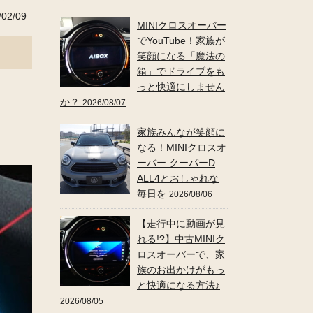
02/09
MINIクロスオーバー
でYouTube！家族が
笑顔になる「魔法の
箱」でドライブをも
っと快適にしません
か？
2026/08/07
家族みんなが笑顔に
なる！MINIクロスオ
ーバー クーパーD
ALL4とおしゃれな
毎日を
2026/08/06
【走行中に動画が見
れる!?】中古MINIク
ロスオーバーで、家
族のお出かけがもっ
と快適になる方法♪
2026/08/05