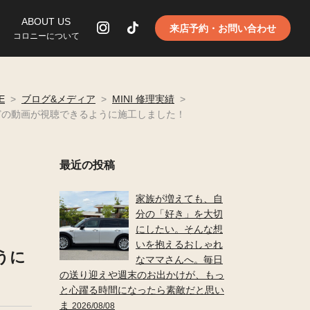
ABOUT US
来店予約・お問い合わせ
コロニーについて
E
>
ブログ&メディア
>
MINI 修理実績
>
ixなどの動画が視聴できるように施工しました！
最近の投稿
家族が増えても、自
分の「好き」を大切
にしたい。そんな想
いを抱えるおしゃれ
うに
なママさんへ。毎日
の送り迎えや週末のお出かけが、もっ
と心躍る時間になったら素敵だと思い
ま
2026/08/08