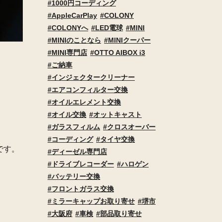
1000円コーディング
AppleCarPlay
COLONY
COLONYへ
LED電球
MINI
MINIのことなら
MINIクーパー
MINI専門店
OTTO AIBOX i3
ご納車
インジェクタークリーナー
エアコンフィルター交換
オイルエレメント交換
オイル交換
オットキャスト
ガラスフィルム
クロスオーバー
コーディング
タイヤ交換
です。
ディーゼル専門店
ドライブレコーダー
ハロゲン
バッテリー交換
フロントガラス交換
ミラーキャップお取り寄せ
堺市
大阪府
車検
部品取り寄せ