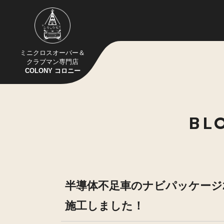
ミニクロスオーバー＆
クラブマン専門店
COLONY コロニー
BL
半導体不足車のナビパッケージ2の
施工しました！