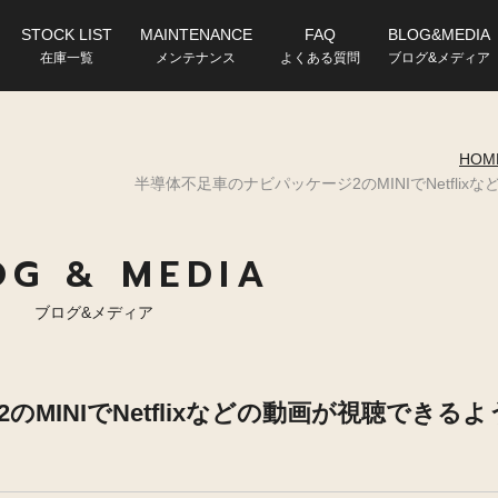
STOCK LIST
MAINTENANCE
FAQ
BLOG&MEDIA
在庫一覧
メンテナンス
よくある質問
ブログ&メディア
HOM
半導体不足車のナビパッケージ2のMINIでNetfl
OG & MEDIA
ブログ&メディア
MINIでNetflixなどの動画が視聴できるよ