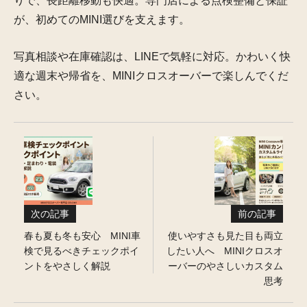
りで、長距離移動も快適。専門店による点検整備と保証
が、初めてのMINI選びを支えます。
写真相談や在庫確認は、LINEで気軽に対応。かわいく快
適な週末や帰省を、MINIクロスオーバーで楽しんでくだ
さい。
次の記事
前の記事
春も夏も冬も安心 MINI車
使いやすさも見た目も両立
検で見るべきチェックポイ
したい人へ MINIクロスオ
ントをやさしく解説
ーバーのやさしいカスタム
思考