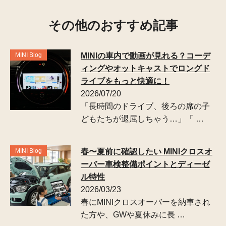
その他のおすすめ記事
MINI Blog
MINIの車内で動画が見れる？コーデ
ィングやオットキャストでロングド
ライブをもっと快適に！
2026/07/20
「長時間のドライブ、後ろの席の子
どもたちが退屈しちゃう…」「 …
MINI Blog
春〜夏前に確認したい MINIクロスオ
ーバー車検整備ポイントとディーゼ
ル特性
2026/03/23
春にMINIクロスオーバーを納車され
た方や、GWや夏休みに長 …