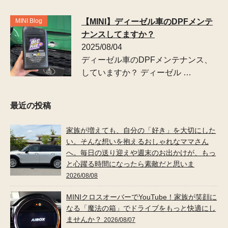
MINI Blog
【MINI】ディーゼル車のDPFメンテ
ナンスしてますか？
2025/08/04
ディーゼル車のDPFメンテナンス、
していますか？ ディーゼル …
最近の投稿
家族が増えても、自分の「好き」を大切にした
い。そんな想いを抱えるおしゃれなママさん
へ。毎日の送り迎えや週末のお出かけが、もっ
と心躍る時間になったら素敵だと思いま
2026/08/08
MINIクロスオーバーでYouTube！家族が笑顔に
なる「魔法の箱」でドライブをもっと快適にし
ませんか？
2026/08/07