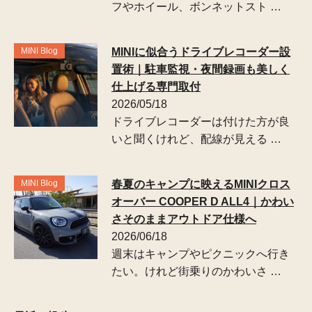
フやホイール、ボンネットスト …
MINI Blog
MINIに似合うドライブレコーダー設
置術｜駐車監視・夜間録画も美しく
仕上げる専門取付
2026/05/18
ドライブレコーダーは付けた方が良
いと聞くけれど、配線が見える …
MINI Blog
春夏のキャンプに映えるMINIクロス
オーバー COOPER D ALL4｜かわい
さそのままアウトドア仕様へ
2026/06/18
週末はキャンプやピクニックへ行き
たい。けれど街乗りのかわいさ …