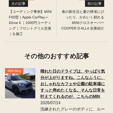
前の記事
次の記事
春の新生活と夏の帰省にぴ
【コーディング事例】MINI
ったり。かわいく頼れる
F60型｜Apple CarPlay＋
MINIクロスオーバー
iDrive 6 ｜1000円コーディ
COOPER D ALL4 在庫紹介
ング｜フロントグリル交換
｜を施工
その他のおすすめ記事
MINI Blog
晴れた日のドライブは、やっぱり気
分が上がりますね。こんなふうに、
おしゃれなカフェや公園の駐車場に
すっと停めたくなる。そんな日常を
叶えてくれるのが、こちらのMIN
2026/07/14
洗練されたグレーのボディに、ルー