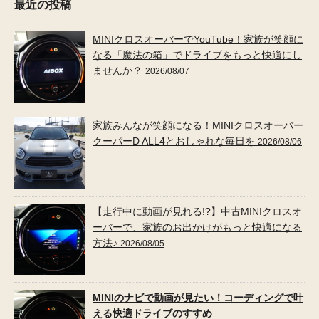
最近の投稿
MINIクロスオーバーでYouTube！家族が笑顔に
なる「魔法の箱」でドライブをもっと快適にし
ませんか？
2026/08/07
家族みんなが笑顔になる！MINIクロスオーバー
クーパーD ALL4とおしゃれな毎日を
2026/08/06
【走行中に動画が見れる!?】中古MINIクロスオ
ーバーで、家族のお出かけがもっと快適になる
方法♪
2026/08/05
MINIのナビで動画が見たい！コーディングで叶
える快適ドライブのすすめ