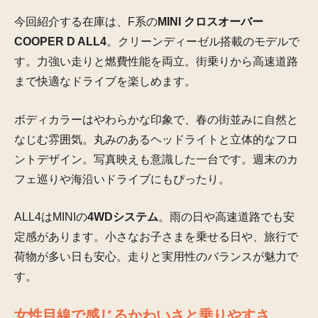
今回紹介する在庫は、F系の
MINI クロスオーバー
COOPER D ALL4
。クリーンディーゼル搭載のモデルで
す。力強い走りと燃費性能を両立。街乗りから高速道路
まで快適なドライブを楽しめます。
ボディカラーはやわらかな印象で、春の街並みに自然と
なじむ雰囲気。丸みのあるヘッドライトと立体的なフロ
ントデザイン。写真映えも意識した一台です。週末のカ
フェ巡りや海沿いドライブにもぴったり。
ALL4はMINIの
4WDシステム
。雨の日や高速道路でも安
定感があります。小さなお子さまを乗せる日や、旅行で
荷物が多い日も安心。走りと実用性のバランスが魅力で
す。
女性目線で感じるかわいさと乗りやすさ