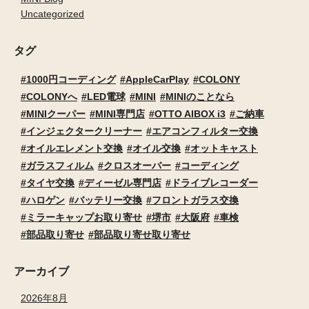
Uncategorized
タグ
1000円コーディング
AppleCarPlay
COLONY
COLONYへ
LED電球
MINI
MINIのことなら
MINIクーパー
MINI専門店
OTTO AIBOX i3
ご納車
インジェクタークリーナー
エアコンフィルター交換
オイルエレメント交換
オイル交換
オットキャスト
ガラスフィルム
クロスオーバー
コーディング
タイヤ交換
ディーゼル専門店
ドライブレコーダー
ハロゲン
バッテリー交換
フロントガラス交換
ミラーキャップお取り寄せ
堺市
大阪府
車検
部品取り寄せ
部品取り寄せ取り寄せ
アーカイブ
2026年8月