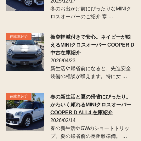
2025/12/17
冬のお出かけ前にぴったりなMINIク
ロスオーバーのご紹介 寒 …
在庫車紹介
衝突軽減付きで安心。ネイビーが映
えるMINIクロスオーバー COOPER D
中古在庫紹介
2026/04/23
新生活や帰省前になると、先進安全
装備の相談が増えます。特に女 …
在庫車紹介
春の新生活と夏の帰省にぴったり。
かわいく頼れるMINIクロスオーバー
COOPER D ALL4 在庫紹介
2026/02/14
春の新生活やGWのショートトリッ
プ、夏の帰省前の長距離準備。 …