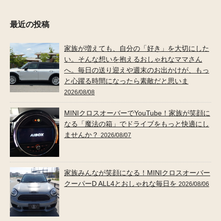
最近の投稿
家族が増えても、自分の「好き」を大切にした
い。そんな想いを抱えるおしゃれなママさん
へ。毎日の送り迎えや週末のお出かけが、もっ
と心躍る時間になったら素敵だと思いま
2026/08/08
MINIクロスオーバーでYouTube！家族が笑顔に
なる「魔法の箱」でドライブをもっと快適にし
ませんか？
2026/08/07
家族みんなが笑顔になる！MINIクロスオーバー
クーパーD ALL4とおしゃれな毎日を
2026/08/06