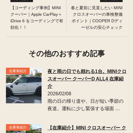
【コーディング事例】MINI
春と夏前に見直したい MINI
クーパー｜Apple CarPlay＋
クロスオーバーの車検整備
iDrive 6 をコーディングで有
ポイント｜COOPER Dディ
効化！！
ーゼルの安心チェック
その他のおすすめ記事
在庫車紹介
夜と雨の日でも頼れる1台。MINIクロ
スオーバー クーパーD ALL4 在庫紹
介
2026/02/08
雨の日の帰り道や、日が短い季節の
夜道。運転に少し緊張する場面 …
在庫車紹介
【在庫紹介】MINI クロスオーバー ク