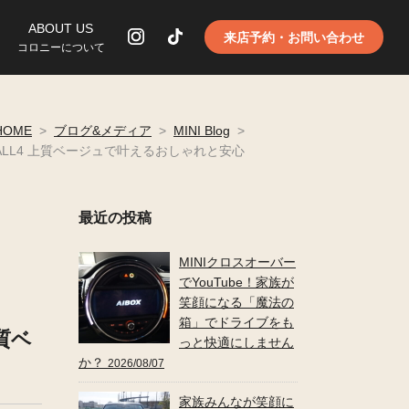
ABOUT US
来店予約・お問い合わせ
コロニーについて
HOME
>
ブログ&メディア
>
MINI Blog
>
 ALL4 上質ベージュで叶えるおしゃれと安心
最近の投稿
MINIクロスオーバー
でYouTube！家族が
笑顔になる「魔法の
箱」でドライブをも
質ベ
っと快適にしません
か？
2026/08/07
家族みんなが笑顔に