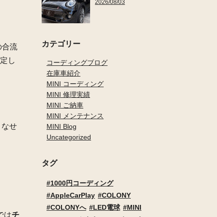
2026/08/03
カテゴリー
の合流
定し
コーディングブログ
在庫車紹介
MINI コーディング
MINI 修理実績
MINI ご納車
MINI メンテナンス
こなせ
MINI Blog
Uncategorized
タグ
1000円コーディング
AppleCarPlay
COLONY
COLONYへ
LED電球
MINI
では
チ