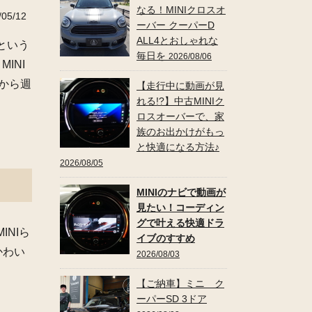
なる！MINIクロスオ
05/12
ーバー クーパーD
ALL4とおしゃれな
という
毎日を
2026/08/06
INI
えから週
【走行中に動画が見
れる!?】中古MINIク
ロスオーバーで、家
族のお出かけがもっ
と快適になる方法♪
2026/08/05
MINIのナビで動画が
見たい！コーディン
グで叶える快適ドラ
NIら
イブのすすめ
かわい
2026/08/03
【ご納車】ミニ ク
ーパーSD 3ドア