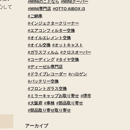
MINIのことなら
MINIクーパー
心して
MINI専門店
OTTO AIBOX i3
ご納車
インジェクタークリーナー
エアコンフィルター交換
オイルエレメント交換
オイル交換
オットキャスト
ガラスフィルム
クロスオーバー
コーディング
タイヤ交換
ディーゼル専門店
ドライブレコーダー
ハロゲン
バッテリー交換
フロントガラス交換
ミラーキャップお取り寄せ
堺市
大阪府
車検
部品取り寄せ
部品取り寄せ取り寄せ
アーカイブ