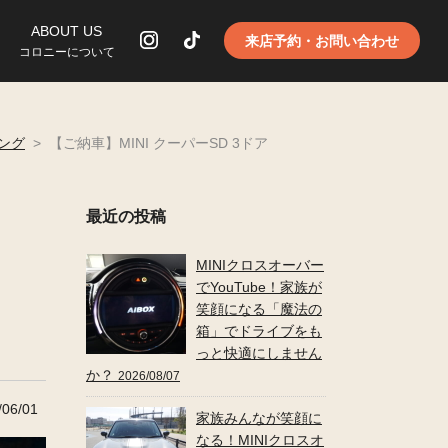
ABOUT US
来店予約・お問い合わせ
コロニーについて
ィング
>
【ご納車】MINI クーパーSD 3ドア
最近の投稿
MINIクロスオーバー
でYouTube！家族が
笑顔になる「魔法の
箱」でドライブをも
っと快適にしません
か？
2026/08/07
06/01
家族みんなが笑顔に
なる！MINIクロスオ