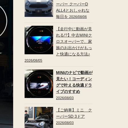
ーバー クーパーD
ALL4とおしゃれな
毎日を
2026/08/06
【走行中に動画が見
れる!?】中古MINIク
ロスオーバーで、家
族のお出かけがもっ
と快適になる方法♪
2026/08/05
MINIのナビで動画が
見たい！コーディン
グで叶える快適ドラ
イブのすすめ
2026/08/03
【ご納車】ミニ ク
ーパーSD 3ドア
2026/08/03