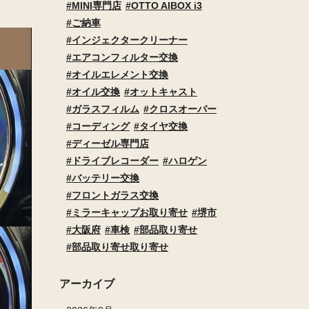
MINI専門店
OTTO AIBOX i3
ご納車
インジェクタークリーナー
エアコンフィルター交換
オイルエレメント交換
オイル交換
オットキャスト
ガラスフィルム
クロスオーバー
コーディング
タイヤ交換
ディーゼル専門店
ドライブレコーダー
ハロゲン
バッテリー交換
フロントガラス交換
ミラーキャップお取り寄せ
堺市
大阪府
車検
部品取り寄せ
部品取り寄せ取り寄せ
アーカイブ