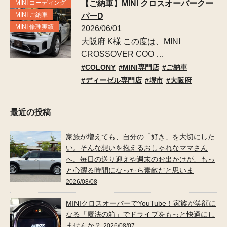
MINI コーディング
【ご納車】MINI クロスオーバークー
MINI ご納車
パーD
MINI 修理実績
2026/06/01
大阪府 K様 この度は、MINI
CROSSOVER COO …
COLONY
MINI専門店
ご納車
ディーゼル専門店
堺市
大阪府
最近の投稿
家族が増えても、自分の「好き」を大切にした
い。そんな想いを抱えるおしゃれなママさん
へ。毎日の送り迎えや週末のお出かけが、もっ
と心躍る時間になったら素敵だと思いま
2026/08/08
MINIクロスオーバーでYouTube！家族が笑顔に
なる「魔法の箱」でドライブをもっと快適にし
ませんか？
2026/08/07