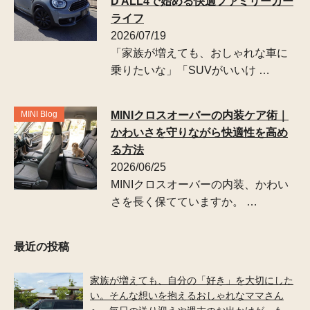
D ALL4で始める快適ファミリーカー
ライフ
2026/07/19
「家族が増えても、おしゃれな車に
乗りたいな」「SUVがいいけ …
MINI Blog
MINIクロスオーバーの内装ケア術｜
かわいさを守りながら快適性を高め
る方法
2026/06/25
MINIクロスオーバーの内装、かわい
さを長く保てていますか。 …
最近の投稿
家族が増えても、自分の「好き」を大切にした
い。そんな想いを抱えるおしゃれなママさん