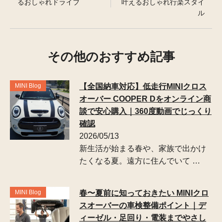
るおしゃれドライブ
叶えるおしゃれ行楽スタイ
ル
その他のおすすめ記事
MINI Blog
【全国納車対応】低走行MINIクロス
オーバー COOPER Dをオンライン商
談で安心購入｜360度動画でじっくり
確認
2026/05/13
新生活が始まる春や、家族で出かけ
たくなる夏。遠方に住んでいて …
MINI Blog
春〜夏前に知っておきたい MINIクロ
スオーバーの車検整備ポイント｜デ
ィーゼル・足回り・電装までやさし