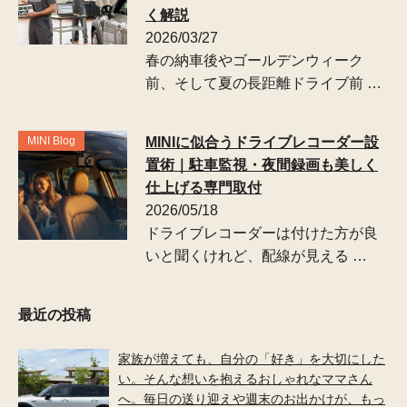
く解説
2026/03/27
春の納車後やゴールデンウィーク
前、そして夏の長距離ドライブ前 …
MINI Blog
MINIに似合うドライブレコーダー設
置術｜駐車監視・夜間録画も美しく
仕上げる専門取付
2026/05/18
ドライブレコーダーは付けた方が良
いと聞くけれど、配線が見える …
最近の投稿
家族が増えても、自分の「好き」を大切にした
い。そんな想いを抱えるおしゃれなママさん
へ。毎日の送り迎えや週末のお出かけが、もっ