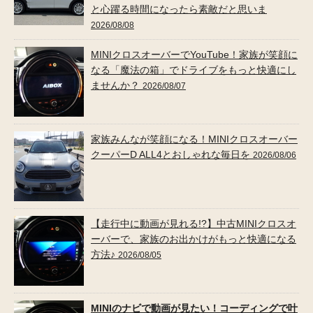
と心躍る時間になったら素敵だと思いま
2026/08/08
MINIクロスオーバーでYouTube！家族が笑顔に
なる「魔法の箱」でドライブをもっと快適にし
ませんか？
2026/08/07
家族みんなが笑顔になる！MINIクロスオーバー
クーパーD ALL4とおしゃれな毎日を
2026/08/06
【走行中に動画が見れる!?】中古MINIクロスオ
ーバーで、家族のお出かけがもっと快適になる
方法♪
2026/08/05
MINIのナビで動画が見たい！コーディングで叶