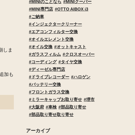
MINIのことなら
MINIクーパー
MINI専門店
OTTO AIBOX i3
ご納車
インジェクタークリーナー
エアコンフィルター交換
オイルエレメント交換
オイル交換
オットキャスト
崩しま
ガラスフィルム
クロスオーバー
コーディング
タイヤ交換
ディーゼル専門店
追加も
ドライブレコーダー
ハロゲン
バッテリー交換
フロントガラス交換
ミラーキャップお取り寄せ
堺市
大阪府
車検
部品取り寄せ
部品取り寄せ取り寄せ
アーカイブ