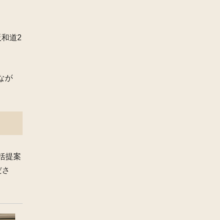
和道2
なが
括提案
ださ