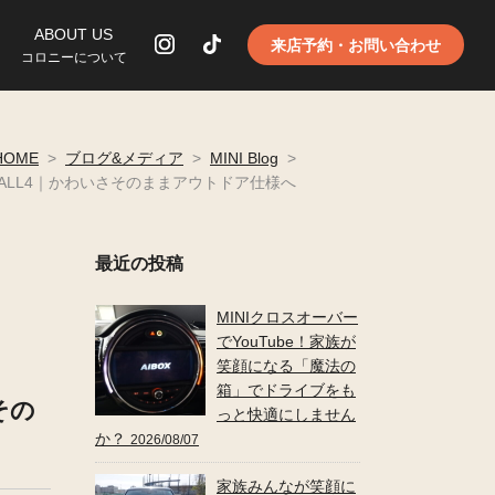
ABOUT US
来店予約・お問い合わせ
コロニーについて
HOME
>
ブログ&メディア
>
MINI Blog
>
D ALL4｜かわいさそのままアウトドア仕様へ
最近の投稿
MINIクロスオーバー
でYouTube！家族が
笑顔になる「魔法の
箱」でドライブをも
その
っと快適にしません
か？
2026/08/07
家族みんなが笑顔に