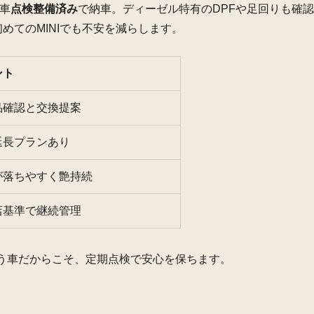
全車
点検整備済み
で納車。ディーゼル特有のDPFや足回りも確
めてのMINIでも不安を減らします。
ント
品確認と交換提案
延長プランあり
が落ちやすく艶持続
店基準で継続管理
う車だからこそ、定期点検で安心を保ちます。