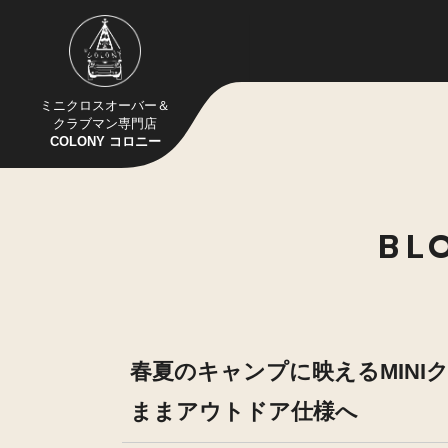
ミニクロスオーバー＆
クラブマン専門店
COLONY コロニー
BL
春夏のキャンプに映えるMINIクロ
ままアウトドア仕様へ