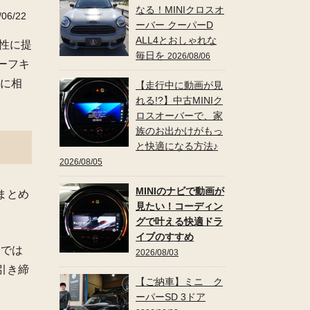
なる！MINIクロスオ
06/22
ーバー クーパーD
ALL4とおしゃれな
性に提
毎日を
2026/08/06
ーフキ
軽に相
【走行中に動画が見
れる!?】中古MINIク
ロスオーバーで、家
族のお出かけがもっ
と快適になる方法♪
2026/08/05
MINIのナビで動画が
まとめ
見たい！コーディン
グで叶える快適ドラ
イブのすすめ
らでは
2026/08/03
引き締
【ご納車】ミニ ク
ーパーSD 3ドア