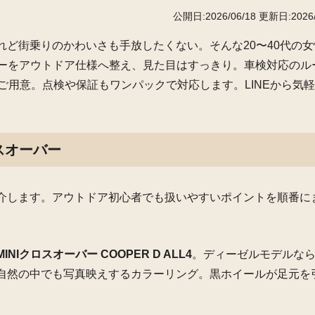
公開日:2026/06/18
更新日:2026/
ど街乗りのかわいさも手放したくない。そんな20〜40代の女
バーをアウトドア仕様へ整え、見た目はすっきり。車検対応のル
ご用意。点検や保証もワンパックで対応します。LINEから気
スオーバー
介します。アウトドア初心者でも扱いやすいポイントを順番に
MINIクロスオーバー COOPER D ALL4
。ディーゼルモデルな
自然の中でも写真映えするカラーリング。黒ホイールが足元を