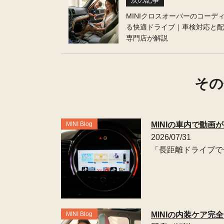
次の記事
MINIクロスオーバーのコーデ
る快適ドライブ｜車検対応と配
専門店が解説
その
MINI Blog
MINIの車内で動
2026/07/31
「長距離ドライブで
MINI Blog
MINIの内装ケア