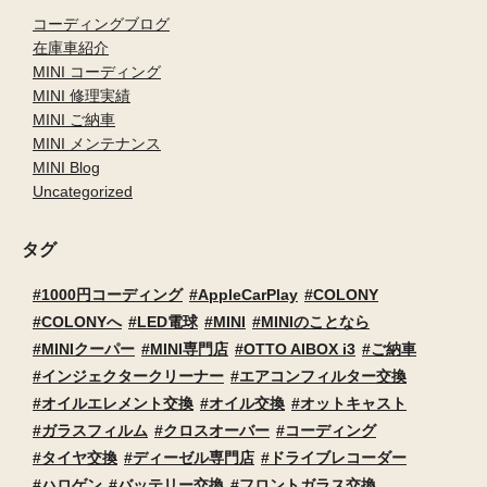
コーディングブログ
在庫車紹介
MINI コーディング
MINI 修理実績
MINI ご納車
MINI メンテナンス
MINI Blog
Uncategorized
タグ
1000円コーディング
AppleCarPlay
COLONY
COLONYへ
LED電球
MINI
MINIのことなら
MINIクーパー
MINI専門店
OTTO AIBOX i3
ご納車
インジェクタークリーナー
エアコンフィルター交換
オイルエレメント交換
オイル交換
オットキャスト
ガラスフィルム
クロスオーバー
コーディング
タイヤ交換
ディーゼル専門店
ドライブレコーダー
ハロゲン
バッテリー交換
フロントガラス交換