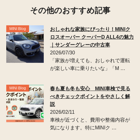
その他のおすすめ記事
MINI Blog
おしゃれな家族にぴったり！MINIク
ロスオーバー クーパーD ALL4の魅力
｜サンダーグレーの中古車
2026/07/30
「家族が増えても、おしゃれで運転
が楽しい車に乗りたいな」「M …
MINI Blog
春も夏も冬も安心 MINI車検で見る
べきチェックポイントをやさしく解
説
2026/02/11
車検が近づくと、費用や整備内容が
気になります。特にMINIク …