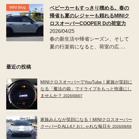
MINI Blog
ベビーカーもすっきり積める。春の
帰省も夏のレジャーも頼れるMINIク
ロスオーバーCOOPER Dの荷室力
2026/04/25
春の新生活や帰省シーズン、そして
夏の行楽前になると、荷室の広 …
最近の投稿
MINIクロスオーバーでYouTube！家族が笑顔に
なる「魔法の箱」でドライブをもっと快適にし
ませんか？
2026/08/07
家族みんなが笑顔になる！MINIクロスオーバー
クーパーD ALL4とおしゃれな毎日を
2026/08/06