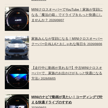
MINIクロスオーバーでYouTube！家族が笑顔に
なる「魔法の箱」でドライブをもっと快適にし
ませんか？
2026/08/07
家族みんなが笑顔になる！MINIクロスオーバー
クーパーD ALL4とおしゃれな毎日を
2026/08/06
【走行中に動画が見れる!?】中古MINIクロスオ
ーバーで、家族のお出かけがもっと快適になる
方法♪
2026/08/05
MINIのナビで動画が見たい！コーディングで叶
える快適ドライブのすすめ
2026/08/03