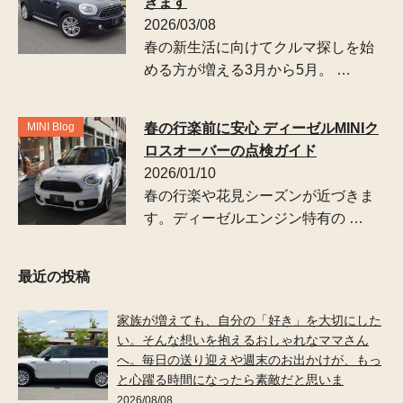
きます
2026/03/08
春の新生活に向けてクルマ探しを始
める方が増える3月から5月。 …
MINI Blog
春の行楽前に安心 ディーゼルMINIク
ロスオーバーの点検ガイド
2026/01/10
春の行楽や花見シーズンが近づきま
す。ディーゼルエンジン特有の …
最近の投稿
家族が増えても、自分の「好き」を大切にした
い。そんな想いを抱えるおしゃれなママさん
へ。毎日の送り迎えや週末のお出かけが、もっ
と心躍る時間になったら素敵だと思いま
2026/08/08