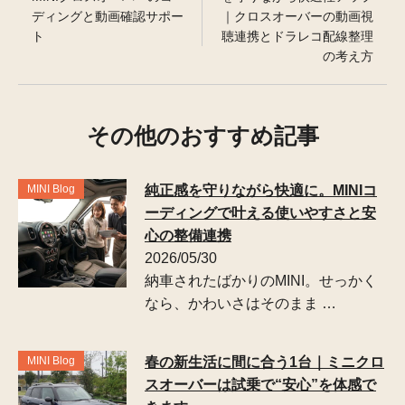
ディングと動画確認サポー
｜クロスオーバーの動画視
ト
聴連携とドラレコ配線整理
の考え方
その他のおすすめ記事
MINI Blog
純正感を守りながら快適に。MINIコ
ーディングで叶える使いやすさと安
心の整備連携
2026/05/30
納車されたばかりのMINI。せっかく
なら、かわいさはそのまま …
MINI Blog
春の新生活に間に合う1台｜ミニクロ
スオーバーは試乗で“安心”を体感で