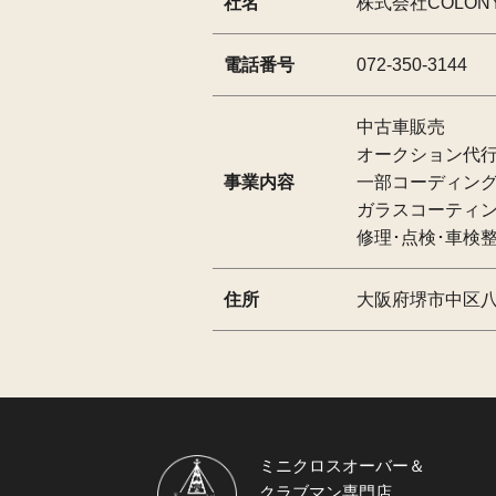
社名
株式会社COLON
電話番号
072-350-3144
中古車販売
オークション代
事業内容
一部コーディン
ガラスコーティ
修理･点検･車検
住所
大阪府堺市中区八田
ミニクロスオーバー＆
クラブマン専門店