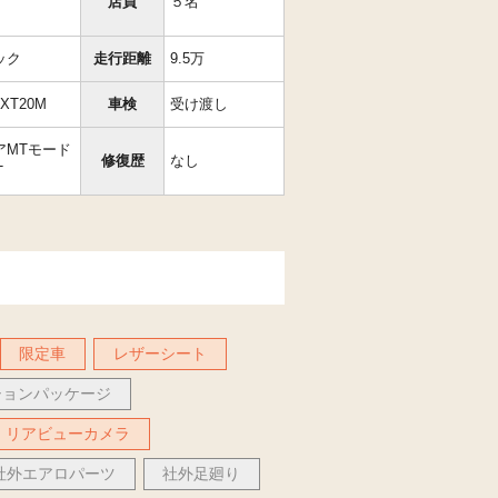
店員
５名
ック
走行距離
9.5万
−XT20M
車検
受け渡し
アMTモード
修復歴
なし
T
限定車
レザーシート
ションパッケージ
リアビューカメラ
社外エアロパーツ
社外足廻り