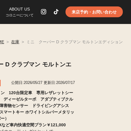
ABOUT US
来店予約・お問い合わせ
コロニーについて
ME
>
在庫
>
ミニ クーパー D クラブマン モルトンエディション
 D クラブマン モルトンエ
公開日:2026/05/27
更新日:2026/07/17
ョン 120台限定車 専用レザレットシー
 ディーゼルターボ アダプティブクル
障害物センサー ドライビングアシス
スマートキー ホワイトシルバーメタリッ
バー）
FLIXなど車内快適空間プラン
￥121,000