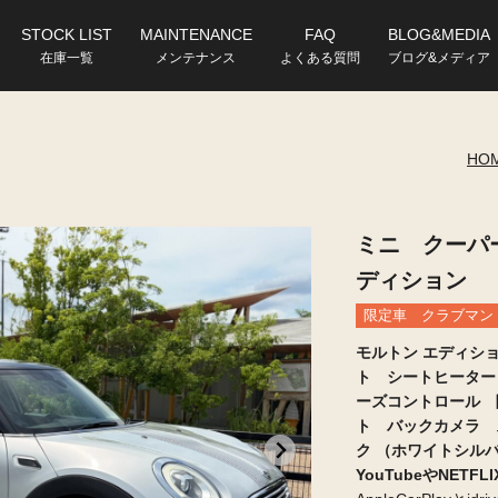
STOCK LIST
MAINTENANCE
FAQ
BLOG&MEDIA
在庫一覧
メンテナンス
よくある質問
ブログ&メディア
HO
ミニ クーパー
ディション
限定車
クラブマン
モルトン エディシ
ト シートヒーター
ーズコントロール 
ト バックカメラ 
ク （ホワイトシル
YouTubeやNET