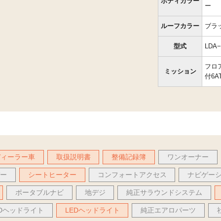
ボディカラー
ー
ルーフカラー
ブラ
型式
LDA
フロ
ミッション
付6A
ディーラー車
取扱説明書
整備記録簿
ワンオーナー
バー
シートヒーター
コンフォートアクセス
ナビゲー
ポータブルナビ
地デジ
純正サラウンドシステム
IDヘッドライト
LEDヘッドライト
純正エアロパーツ