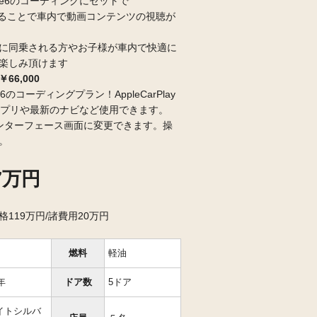
idrive6のコーディングにセットで
つけることで車内で動画コンテンツの視聴が
に同乗される方やお子様が車内で快適に
楽しみ頂けます
6,000
ID．6のコーディングプラン！AppleCarPlay
楽アプリや最新のナビなど使用できます。
インターフェース画面に変更できます。操
。
7万円
119万円/諸費用20万円
燃料
軽油
年
ドア数
5ドア
イトシルバ