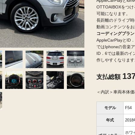
AppleCarPlayと
OTTOAIBOXを
可能になります。
長距離のドライブ時
動画コンテンツをお
コーディングプラン￥6
AppleCarPlayと
ではIphoneの音
ID．6では最新の
作しやすくなります
13
支払総額
＜内訳＞車両本体価格
モデル
F54
年式
2018
ホワ