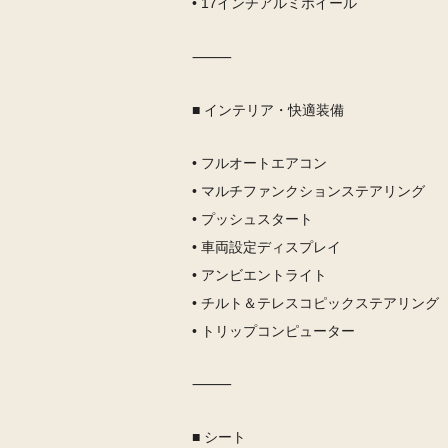
• 17インチアルミホイール
⸻
■ インテリア・快適装備
• フルオートエアコン
• マルチファンクションステアリング
• プッシュスタート
• 車両設定ディスプレイ
• アンビエントライト
• チルト＆テレスコピックステアリング
• トリップコンピューター
⸻
■ シート