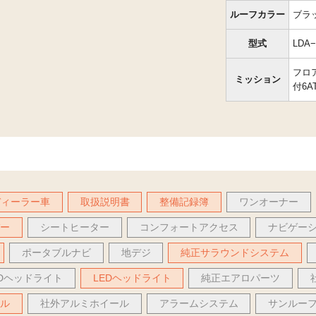
ルーフカラー
ブラ
型式
LDA−
フロ
ミッション
付6A
ディーラー車
取扱説明書
整備記録簿
ワンオーナー
バー
シートヒーター
コンフォートアクセス
ナビゲー
ポータブルナビ
地デジ
純正サラウンドシステム
IDヘッドライト
LEDヘッドライト
純正エアロパーツ
ール
社外アルミホイール
アラームシステム
サンルー