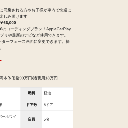
に同乗される方やお子様が車内で快適に
楽しみ頂けます
6,000
ID．6のコーディングプラン！AppleCarPlay
楽アプリや最新のナビなど使用できます。
インターフェース画面に変更できます。操
。
T
本体価格99万円/諸費用18万円
燃料
軽油
年
ドア数
5ドア
パーホワイ
店員
5名