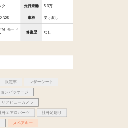
ック
走行距離
5.3万
XN20
車検
受け渡し
アMTモード
修復歴
なし
T
限定車
レザーシート
ションパッケージ
リアビューカメラ
社外エアロパーツ
社外足廻り
フ
スペアキー