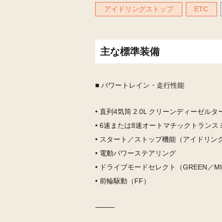
アイドリングストップ
ETC
主な標準装備
■ パワートレイン・走行性能
• 直列4気筒 2.0L クリーンディーゼルタ
• 6速または8速オートマチックトラン
• スタート／ストップ機能（アイドリン
• 電動パワーステアリング
• ドライブモードセレクト（GREEN／MI
• 前輪駆動（FF）
⸻