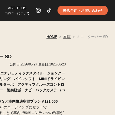
ABOUT US
来店予約・お問い合わせ
コロニーについて
HOME
>
在庫
>
ミニ クーパー SD
 SD
公開日:2026/05/27
更新日:2026/06/23
ア エナジェティックスタイル ジョンクー
リング パドルシフト MINIドライビン
ルターボ アクティブクルーズコントロ
ー 衝突軽減 ナビ バックカメラ （ペ
FLIXなど車内快適空間プラン
￥121,000
idrive6のコーディングにセットで
つけることで車内で動画コンテンツの視聴が