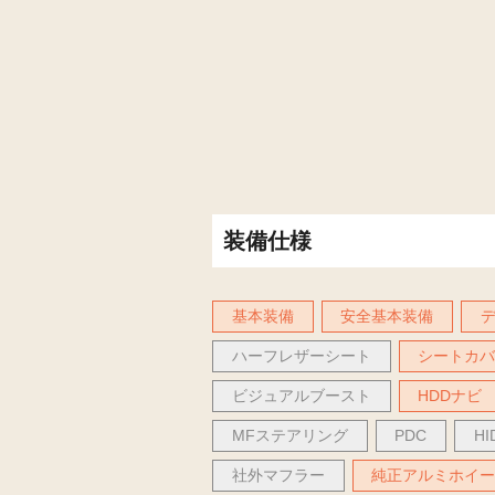
装備仕様
基本装備
安全基本装備
ハーフレザーシート
シートカ
ビジュアルブースト
HDDナビ
MFステアリング
PDC
H
社外マフラー
純正アルミホイ