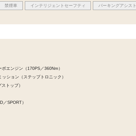
禁煙車
インテリジェントセーフティ
パーキングアシス
ーボエンジン（170PS／360Nm）
スミッション（ステップトロニック）
グストップ）
D／SPORT）