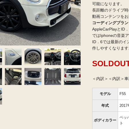
可能になります。
長距離のドライブ時
動画コンテンツをお
コーディングプラン￥6
AppleCarPlayと
ではIphoneの音
ID．6では最新の
作しやすくなります
SOLDOU
＜内訳＞＜内訳＞車両
モデル
F55
年式
2017
ペッ
ボディカラー
ト