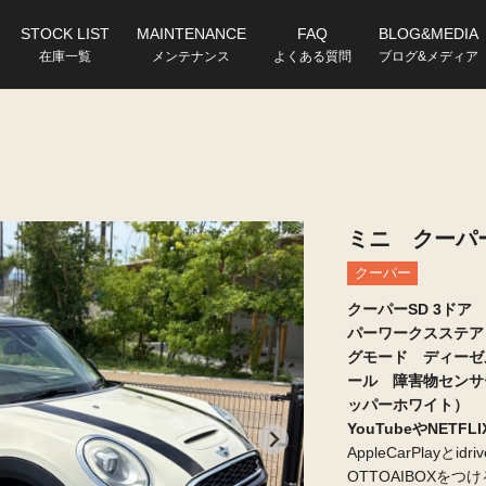
STOCK LIST
MAINTENANCE
FAQ
BLOG&MEDIA
在庫一覧
メンテナンス
よくある質問
ブログ&メディア
ミニ クーパー
クーパー
クーパーSD 3ド
パーワークスステア
グモード ディーゼ
ール 障害物センサ
ッパーホワイト）
YouTubeやNET
AppleCarPlayと
OTTOAIBOXを