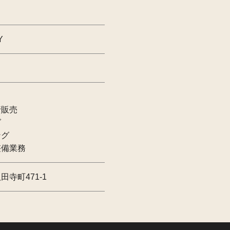
Y
行販売
グ
ング
整備業務
寺町471-1