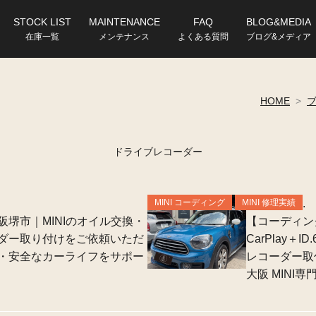
STOCK LIST
MAINTENANCE
FAQ
BLOG&MEDIA
在庫一覧
メンテナンス
よくある質問
ブログ&メディア
HOME
>
ドライブレコーダー
MINI コーディング
MINI 修理実績
2026.06.26.
阪堺市｜MINIのオイル交換・
【コーディング
ダー取り付けをご依頼いただ
CarPlay
・安全なカーライフをサポー
レコーダー取
大阪 MINI専