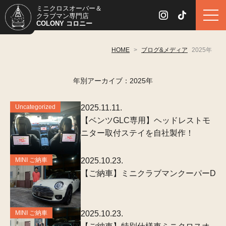
ミニクロスオーバー＆
クラブマン専門店
COLONY コロニー
HOME
>
ブログ&メディア
2025年
年別アーカイブ：2025年
Uncategorized
2025.11.11.
【ベンツGLC専用】ヘッドレストモ
ニター取付ステイを自社製作！
MINI ご納車
2025.10.23.
【ご納車】ミニクラブマンクーパーD
MINI ご納車
2025.10.23.