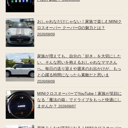
おしゃれなだけじゃない！家族で楽しむMINIク
ロスオーバー クーパーDの魅力とは？
2026/08/09
家族が増えても、自分の「好き」を大切にした
い。そんな想いを抱えるおしゃれなママさん
へ。毎日の送り迎えや週末のお出かけが、もっ
と心躍る時間になったら素敵だと思いま
2026/08/08
MINIクロスオーバーでYouTube！家族が笑顔に
なる「魔法の箱」でドライブをもっと快適にし
ませんか？
2026/08/07