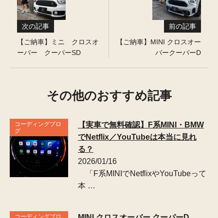
次の記事
前の記事
【ご納車】ミニ クロスオ
【ご納車】MINI クロスオー
ーバー クーパーSD
バークーパーD
その他のおすすめ記事
コーディングブロ
【実車で無料確認】F系MINI・BMW
グ
でNetflix／YouTubeは本当に見れ
る？
2026/01/16
「F系MINIでNetflixやYouTubeって
本 …
コーディングブロ
MINI クロスオーバー クーパーD