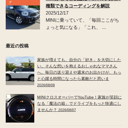
グ
種類できるコーディングを解説
2025/12/17
MINIに乗っていて、「毎回ここがち
ょっと気になる」「これ、 …
最近の投稿
家族が増えても、自分の「好き」を大切にした
い。そんな想いを抱えるおしゃれなママさん
へ。毎日の送り迎えや週末のお出かけが、もっ
と心躍る時間になったら素敵だと思いま
2026/08/08
MINIクロスオーバーでYouTube！家族が笑顔に
なる「魔法の箱」でドライブをもっと快適にし
ませんか？
2026/08/07