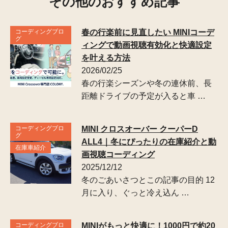
その他のおすすめ記事
コーディングブロ
春の行楽前に見直したい MINIコーデ
グ
ィングで動画視聴有効化と快適設定
を叶える方法
2026/02/25
春の行楽シーズンや冬の連休前、長
距離ドライブの予定が入ると車 …
コーディングブロ
MINI クロスオーバー クーパーD
グ
ALL4｜冬にぴったりの在庫紹介と動
在庫車紹介
画視聴コーディング
2025/12/12
冬のごあいさつとこの記事の目的 12
月に入り、ぐっと冷え込ん …
コーディングブロ
MINIがもっと快適に！1000円で約20