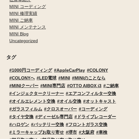
MINI コーディング
MINI 修理実績
MINI ご納車
MINI メンテナンス
MINI Blog
Uncategorized
タグ
1000円コーディング
AppleCarPlay
COLONY
COLONYへ
LED電球
MINI
MINIのことなら
MINIクーパー
MINI専門店
OTTO AIBOX i3
ご納車
インジェクタークリーナー
エアコンフィルター交換
オイルエレメント交換
オイル交換
オットキャスト
ガラスフィルム
クロスオーバー
コーディング
タイヤ交換
ディーゼル専門店
ドライブレコーダー
ハロゲン
バッテリー交換
フロントガラス交換
ミラーキャップお取り寄せ
堺市
大阪府
車検