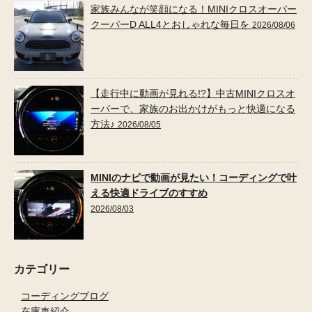
家族みんなが笑顔になる！MINIクロスオーバー
クーパーD ALL4とおしゃれな毎日を
2026/08/06
【走行中に動画が見れる!?】中古MINIクロスオ
ーバーで、家族のお出かけがもっと快適になる
方法♪
2026/08/05
MINIのナビで動画が見たい！コーディングで叶
える快適ドライブのすすめ
2026/08/03
カテゴリー
コーディングブログ
在庫車紹介