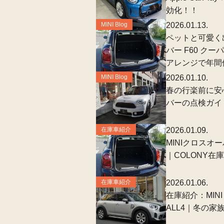
効化！！
MINI Blog
2026.01.13.
ペットと可愛く
バー F60 クー
アレンジで年間
MINI Blog
2026.01.10.
春の行楽前に安心
バーの点検ガイ
在庫車紹介
2026.01.09.
MINIクロスオー
｜COLONY在
在庫車紹介
2026.01.06.
在庫紹介：MIN
ALL4｜冬の