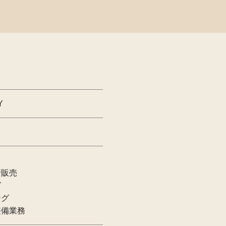
Y
行販売
グ
ング
整備業務