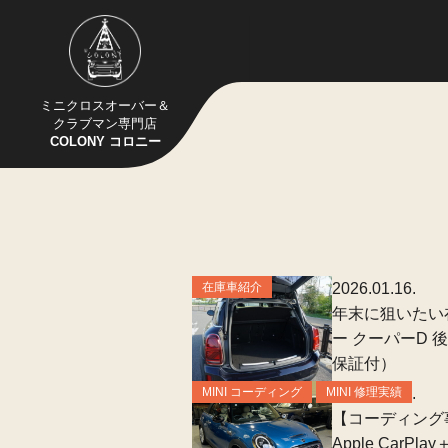
ミニクロスオーバー＆
クラブマン専門店
COLONY コロニー
在庫車紹介
2026.01.16.
年末に狙いたい
ー クーパーD 
保証付）
MINI コーディング
MINI 修理実績
2026.01.16.
【コーディング事
Apple CarPl