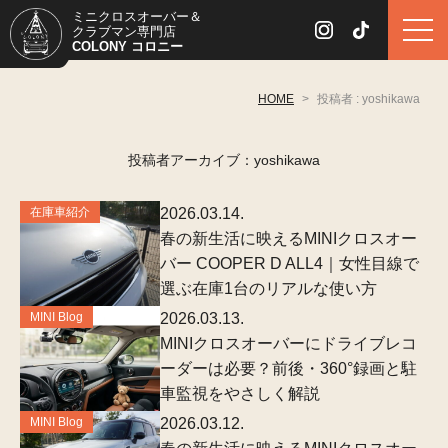
ミニクロスオーバー＆
クラブマン専門店
COLONY コロニー
HOME
>
投稿者 : yoshikawa
投稿者アーカイブ：yoshikawa
在庫車紹介
2026.03.14.
春の新生活に映えるMINIクロスオー
バー COOPER D ALL4｜女性目線で
選ぶ在庫1台のリアルな使い方
MINI Blog
2026.03.13.
MINIクロスオーバーにドライブレコ
ーダーは必要？前後・360°録画と駐
車監視をやさしく解説
MINI Blog
2026.03.12.