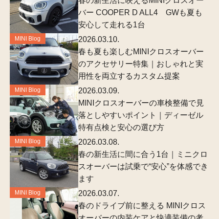
春の新生活に映えるMINIクロスオー
バー COOPER D ALL4 GWも夏も
安心して走れる1台
MINI Blog
2026.03.10.
春も夏も楽しむMINIクロスオーバー
のアクセサリー特集｜おしゃれと実
用性を両立するカスタム提案
MINI Blog
2026.03.09.
MINIクロスオーバーの車検整備で見
落としやすいポイント｜ディーゼル
特有点検と安心の選び方
MINI Blog
2026.03.08.
春の新生活に間に合う1台｜ミニクロ
スオーバーは試乗で“安心”を体感でき
ます
MINI Blog
2026.03.07.
春のドライブ前に整える MINIクロス
オーバーの内装ケアと快適装備の考