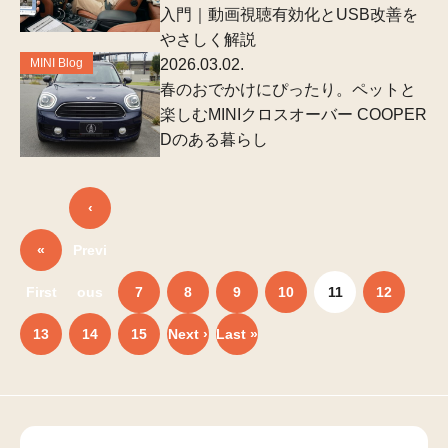
入門｜動画視聴有効化とUSB改善を
やさしく解説
MINI Blog
2026.03.02.
春のおでかけにぴったり。ペットと
楽しむMINIクロスオーバー COOPER
Dのある暮らし
‹
«
Previ
First
ous
7
8
9
10
11
12
13
14
15
Next ›
Last »