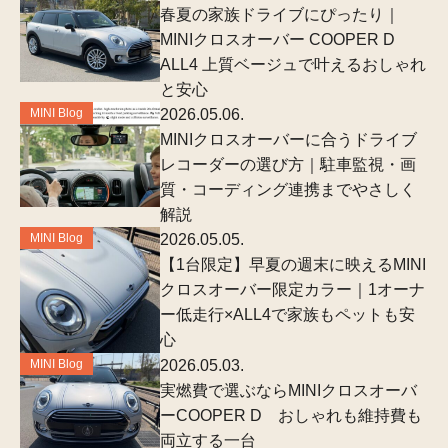
春夏の家族ドライブにぴったり｜
MINIクロスオーバー COOPER D
ALL4 上質ベージュで叶えるおしゃれ
と安心
MINI Blog
2026.05.06.
MINIクロスオーバーに合うドライブ
レコーダーの選び方｜駐車監視・画
質・コーディング連携までやさしく
解説
MINI Blog
2026.05.05.
【1台限定】早夏の週末に映えるMINI
クロスオーバー限定カラー｜1オーナ
ー低走行×ALL4で家族もペットも安
心
MINI Blog
2026.05.03.
実燃費で選ぶならMINIクロスオーバ
ーCOOPER D おしゃれも維持費も
両立する一台