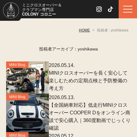
ミニクロスオーバー＆
クラブマン専門店
COLONY コロニー
HOME
>
投稿者 : yoshikawa
投稿者アーカイブ：yoshikawa
MINI Blog
2026.05.14.
MINIクロスオーバーを長く安心して
楽しむための定期点検と予防整備の
考え方
MINI Blog
2026.05.13.
【全国納車対応】低走行MINIクロス
オーバー COOPER Dをオンライン商
談で安心購入｜360度動画でじっくり
確認
MINI Blog
2026.05.12.