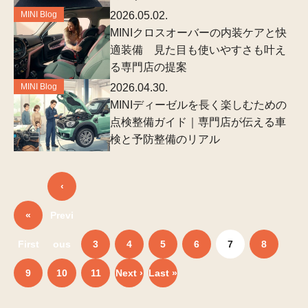
MINI Blog
2026.05.02.
MINIクロスオーバーの内装ケアと快
適装備 見た目も使いやすさも叶え
る専門店の提案
MINI Blog
2026.04.30.
MINIディーゼルを長く楽しむための
点検整備ガイド｜専門店が伝える車
検と予防整備のリアル
‹
«
Previ
First
ous
3
4
5
6
7
8
9
10
11
Next ›
Last »