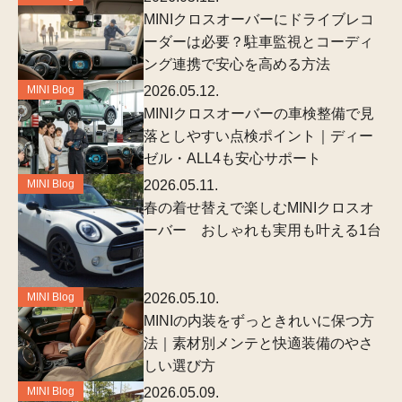
MINIクロスオーバーにドライブレコ
ーダーは必要？駐車監視とコーディ
ング連携で安心を高める方法
MINI Blog
2026.05.12.
MINIクロスオーバーの車検整備で見
落としやすい点検ポイント｜ディー
ゼル・ALL4も安心サポート
MINI Blog
2026.05.11.
春の着せ替えで楽しむMINIクロスオ
ーバー おしゃれも実用も叶える1台
MINI Blog
2026.05.10.
MINIの内装をずっときれいに保つ方
法｜素材別メンテと快適装備のやさ
しい選び方
MINI Blog
2026.05.09.