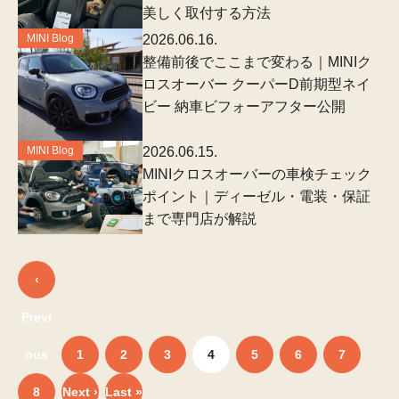
美しく取付する方法
MINI Blog
2026.06.16.
整備前後でここまで変わる｜MINIク
ロスオーバー クーパーD前期型ネイ
ビー 納車ビフォーアフター公開
MINI Blog
2026.06.15.
MINIクロスオーバーの車検チェック
ポイント｜ディーゼル・電装・保証
まで専門店が解説
‹
Previ
ous
1
2
3
4
5
6
7
8
Next ›
Last »