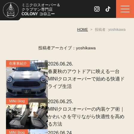
ミニクロスオーバー＆
クラブマン専門店
COLONY コロニー
HOME
>
投稿者 : yoshikawa
投稿者アーカイブ：yoshikawa
在庫車紹介
2026.06.26.
春夏秋のアウトドアに映える一台
MINIクロスオーバーで始める快適ド
ライブ生活
MINI Blog
2026.06.25.
MINIクロスオーバーの内装ケア術｜
かわいさを守りながら快適性を高め
る方法
MINI Blog
2026.06.24.