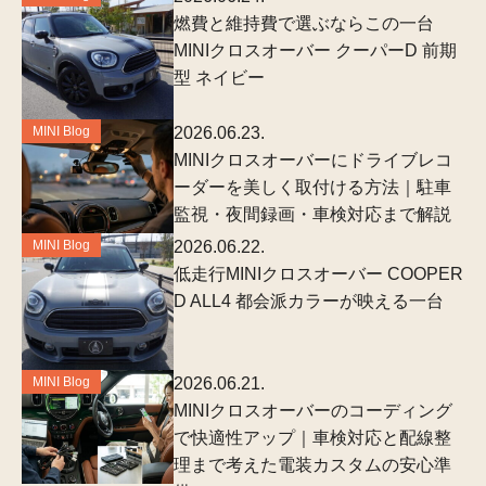
燃費と維持費で選ぶならこの一台
MINIクロスオーバー クーパーD 前期
型 ネイビー
MINI Blog
2026.06.23.
MINIクロスオーバーにドライブレコ
ーダーを美しく取付ける方法｜駐車
監視・夜間録画・車検対応まで解説
MINI Blog
2026.06.22.
低走行MINIクロスオーバー COOPER
D ALL4 都会派カラーが映える一台
MINI Blog
2026.06.21.
MINIクロスオーバーのコーディング
で快適性アップ｜車検対応と配線整
理まで考えた電装カスタムの安心準