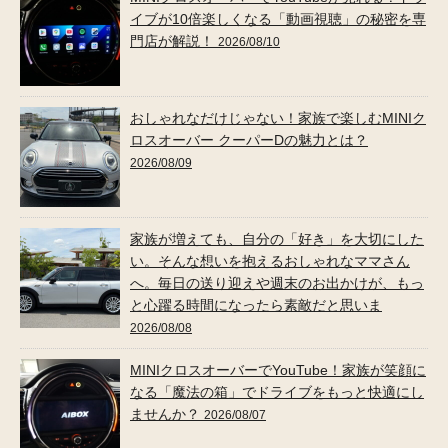
イブが10倍楽しくなる「動画視聴」の秘密を専
門店が解説！
2026/08/10
おしゃれなだけじゃない！家族で楽しむMINIク
ロスオーバー クーパーDの魅力とは？
2026/08/09
家族が増えても、自分の「好き」を大切にした
い。そんな想いを抱えるおしゃれなママさん
へ。毎日の送り迎えや週末のお出かけが、もっ
と心躍る時間になったら素敵だと思いま
2026/08/08
MINIクロスオーバーでYouTube！家族が笑顔に
なる「魔法の箱」でドライブをもっと快適にし
ませんか？
2026/08/07