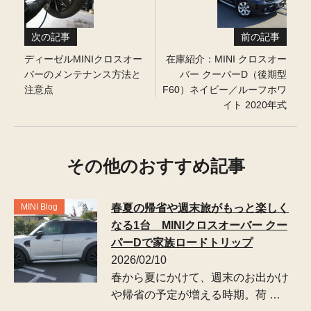
次の記事
前の記事
ディーゼルMINIクロスオー
在庫紹介：MINI クロスオー
バーのメンテナンス方法と
バー クーパーD（後期型
注意点
F60）ネイビー／ルーフホワ
イト 2020年式
その他のおすすめ記事
MINI Blog
春夏の帰省や週末旅がもっと楽しく
なる1台 MINIクロスオーバー クー
パーDで家族ロードトリップ
2026/02/10
春から夏にかけて、週末のお出かけ
や帰省の予定が増える時期。荷 …