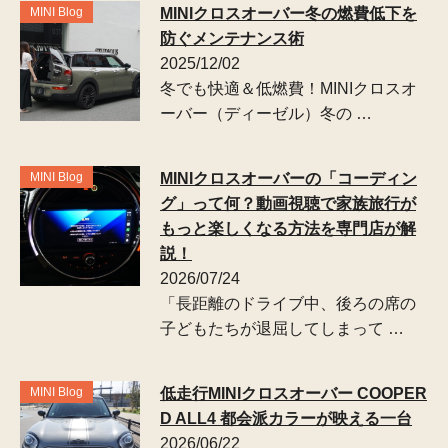
MINI Blog
MINIクロスオーバー冬の燃費低下を
防ぐメンテナンス術
2025/12/02
冬でも快適＆低燃費！MINIクロスオ
ーバー（ディーゼル）冬の …
MINI Blog
MINIクロスオーバーの「コーディン
グ」って何？動画視聴で家族旅行が
もっと楽しくなる方法を専門店が解
説！
2026/07/24
「長距離のドライブ中、後ろの席の
子どもたちが退屈してしまって …
MINI Blog
低走行MINIクロスオーバー COOPER
D ALL4 都会派カラーが映える一台
2026/06/22