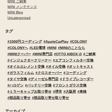
MINI ご納車
MINI メンテナンス
MINI Blog
Uncategorized
タグ
1000円コーディング
AppleCarPlay
COLONY
COLONYへ
LED電球
MINI
MINIのことなら
MINIクーパー
MINI専門店
OTTO AIBOX i3
ご納車
インジェクタークリーナー
エアコンフィルター交換
オイルエレメント交換
オイル交換
オットキャスト
ガラスフィルム
クロスオーバー
コーディング
タイヤ交換
ディーゼル専門店
ドライブレコーダー
ハロゲン
バッテリー交換
フロントガラス交換
ミラーキャップお取り寄せ
堺市
大阪府
車検
部品取り寄せ
部品取り寄せ取り寄せ
アーカイブ