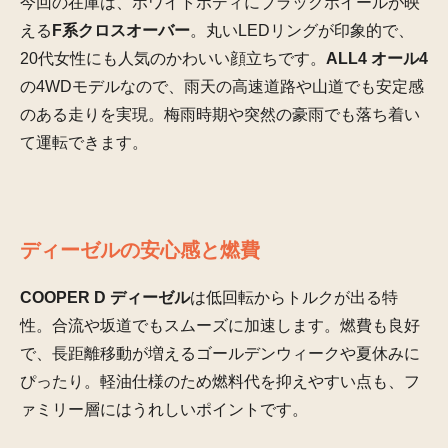
今回の在庫は、ホワイトボディにブラックホイールが映
える
F系クロスオーバー
。丸いLEDリングが印象的で、
20代女性にも人気のかわいい顔立ちです。
ALL4 オール4
の4WDモデルなので、雨天の高速道路や山道でも安定感
のある走りを実現。梅雨時期や突然の豪雨でも落ち着い
て運転できます。
ディーゼルの安心感と燃費
COOPER D ディーゼル
は低回転からトルクが出る特
性。合流や坂道でもスムーズに加速します。燃費も良好
で、長距離移動が増えるゴールデンウィークや夏休みに
ぴったり。軽油仕様のため燃料代を抑えやすい点も、フ
ァミリー層にはうれしいポイントです。