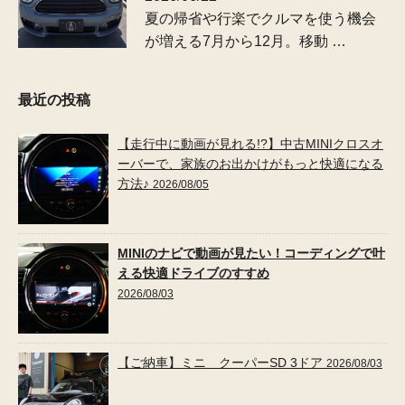
夏の帰省や行楽でクルマを使う機会
が増える7月から12月。移動 …
最近の投稿
【走行中に動画が見れる!?】中古MINIクロスオ
ーバーで、家族のお出かけがもっと快適になる
方法♪
2026/08/05
MINIのナビで動画が見たい！コーディングで叶
える快適ドライブのすすめ
2026/08/03
【ご納車】ミニ クーパーSD 3ドア
2026/08/03