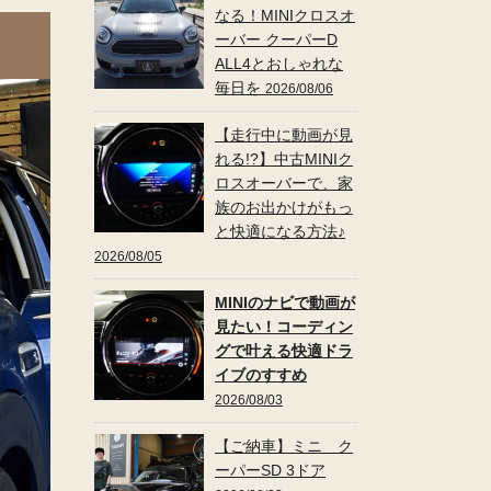
なる！MINIクロスオ
ーバー クーパーD
ALL4とおしゃれな
毎日を
2026/08/06
【走行中に動画が見
れる!?】中古MINIク
ロスオーバーで、家
族のお出かけがもっ
と快適になる方法♪
2026/08/05
MINIのナビで動画が
見たい！コーディン
グで叶える快適ドラ
イブのすすめ
2026/08/03
【ご納車】ミニ ク
ーパーSD 3ドア