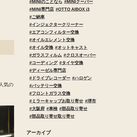
MINIのことなら
MINIクーパー
MINI専門店
OTTO AIBOX i3
ご納車
インジェクタークリーナー
エアコンフィルター交換
オイルエレメント交換
オイル交換
オットキャスト
ガラスフィルム
クロスオーバー
コーディング
タイヤ交換
ディーゼル専門店
ドライブレコーダー
ハロゲン
に人気の
バッテリー交換
フロントガラス交換
ミラーキャップお取り寄せ
堺市
大阪府
車検
部品取り寄せ
部品取り寄せ取り寄せ
アーカイブ