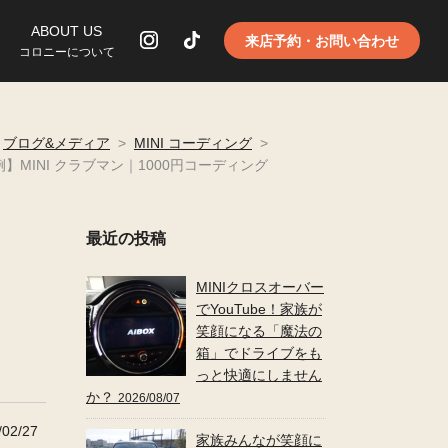
ABOUT US
来店予約・お問い合わせ
コロニーについて
ブログ&メディア
>
MINI コーディング
>
】MINI クラブマン｜1000円コーディング
最近の投稿
MINIクロスオーバー
でYouTube！家族が
笑顔になる「魔法の
箱」でドライブをも
っと快適にしません
か？
2026/08/07
02/27
家族みんなが笑顔に