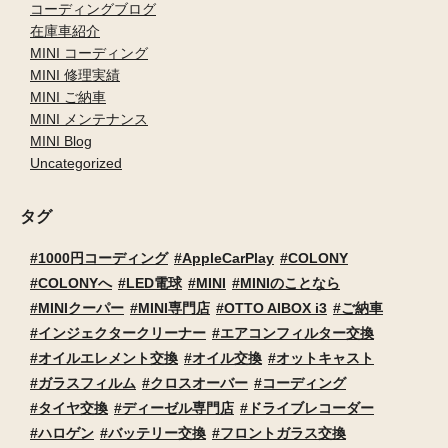
コーディングブログ
在庫車紹介
MINI コーディング
MINI 修理実績
MINI ご納車
MINI メンテナンス
MINI Blog
Uncategorized
タグ
1000円コーディング
AppleCarPlay
COLONY
COLONYへ
LED電球
MINI
MINIのことなら
MINIクーパー
MINI専門店
OTTO AIBOX i3
ご納車
インジェクタークリーナー
エアコンフィルター交換
オイルエレメント交換
オイル交換
オットキャスト
ガラスフィルム
クロスオーバー
コーディング
タイヤ交換
ディーゼル専門店
ドライブレコーダー
ハロゲン
バッテリー交換
フロントガラス交換