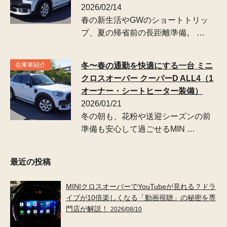
2026/02/14
春の新生活やGWのショートトリッ
プ、夏の帰省前の長距離準備。 …
在庫車紹介
冬〜春の通勤を快適にする一台 ミニ
クロスオーバー クーパーD ALL4（1
オーナー・シートヒーター装備）
2026/01/21
冬の朝も、花粉や送迎シーズンの前
準備も安心して過ごせるMIN …
最近の投稿
MINIクロスオーバーでYouTubeが見れる？ドラ
イブが10倍楽しくなる「動画視聴」の秘密を専
門店が解説！
2026/08/10