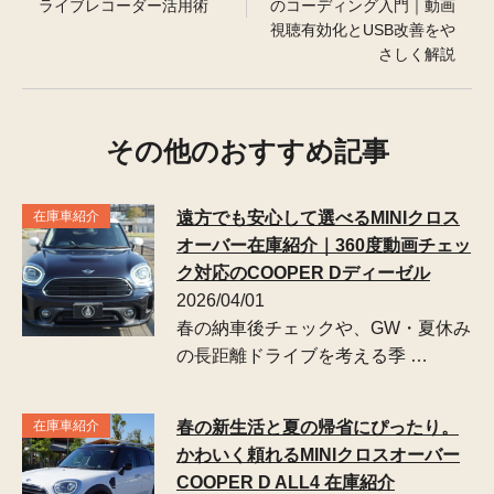
ライブレコーダー活用術
のコーディング入門｜動画
視聴有効化とUSB改善をや
さしく解説
その他のおすすめ記事
在庫車紹介
遠方でも安心して選べるMINIクロス
オーバー在庫紹介｜360度動画チェッ
ク対応のCOOPER Dディーゼル
2026/04/01
春の納車後チェックや、GW・夏休み
の長距離ドライブを考える季 …
在庫車紹介
春の新生活と夏の帰省にぴったり。
かわいく頼れるMINIクロスオーバー
COOPER D ALL4 在庫紹介