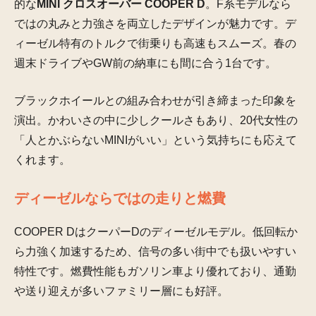
的な
MINI クロスオーバー COOPER D
。F系モデルなら
ではの丸みと力強さを両立したデザインが魅力です。デ
ィーゼル特有のトルクで街乗りも高速もスムーズ。春の
週末ドライブやGW前の納車にも間に合う1台です。
ブラックホイールとの組み合わせが引き締まった印象を
演出。かわいさの中に少しクールさもあり、20代女性の
「人とかぶらないMINIがいい」という気持ちにも応えて
くれます。
ディーゼルならではの走りと燃費
COOPER DはクーパーDのディーゼルモデル。低回転か
ら力強く加速するため、信号の多い街中でも扱いやすい
特性です。燃費性能もガソリン車より優れており、通勤
や送り迎えが多いファミリー層にも好評。