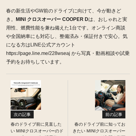
春の新生活やGW前のドライブに向けて、今が動きど
き。
MINI クロスオーバー COOPER D
は、おしゃれと実
用性、燃費性能を兼ね備えた1台です。オンライン商談
や全国納車にも対応し、整備済み・保証付きで安心。気
になる方はLINE公式アカウント
https://page.line.me/228wseaj から写真・動画相談や試乗
予約をお待ちしています。
次の記事
前の記事
春のドライブ前に見直した
春のドライブ前に知ってお
い MINIクロスオーバーのド
きたい MINIクロスオーバー