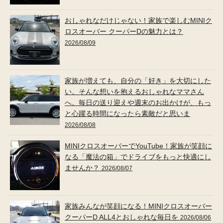
おしゃれなだけじゃない！家族で楽しむMINIク
ロスオーバー クーパーDの魅力とは？
2026/08/09
家族が増えても、自分の「好き」を大切にした
い。そんな想いを抱えるおしゃれなママさん
へ。毎日の送り迎えや週末のお出かけが、もっ
と心躍る時間になったら素敵だと思いま
2026/08/08
MINIクロスオーバーでYouTube！家族が笑顔に
なる「魔法の箱」でドライブをもっと快適にし
ませんか？
2026/08/07
家族みんなが笑顔になる！MINIクロスオーバー
クーパーD ALL4とおしゃれな毎日を
2026/08/06