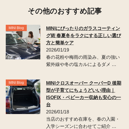
その他のおすすめ記事
MINI Blog
MINIにぴったりのガラスコーティン
グ術 春夏冬をラクにする正しい選び
方と簡単ケア
2026/01/19
春の花粉や梅雨の雨染み、夏の強い
紫外線や冬の塩カルによるダメ …
MINI Blog
MINIクロスオーバー クーパーD 後期
型が子育てにちょうどいい理由｜
ISOFIX・ベビーカー収納も安心の一
台
2026/01/18
当店のおすすめ在庫を、春の入園・
入学シーズンに合わせてご紹介 …