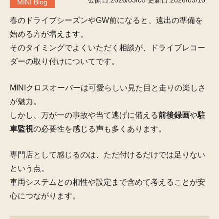
公開日:2026/03/05
更新日:2026/03/10
MINI Blog
春のドライブシーズンやGW前になると、遠出の準備を
始める方が増えます。
そのタイミングでよくいただく相談が、ドライブレコー
ダーの取り付けについてです。
MINIクロスオーバーは可愛らしい見た目と走りの楽しさ
が魅力。
しかし、万が一の事故や当て逃げに備える
前後録画
や
駐
車監視
の必要性を感じる声も多くあります。
専門店として感じるのは、ただ付けるだけでは足りない
という点。
車両システムとの相性や設定まで含めて考えることが安
心につながります。