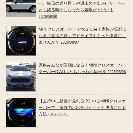
へ。毎日の送り迎えや週末のお出かけが、もっ
と心躍る時間になったら素敵だと思いま
2026/08/08
MINIクロスオーバーでYouTube！家族が笑顔に
なる「魔法の箱」でドライブをもっと快適にし
ませんか？
2026/08/07
家族みんなが笑顔になる！MINIクロスオーバー
クーパーD ALL4とおしゃれな毎日を
2026/08/06
【走行中に動画が見れる!?】中古MINIクロスオ
ーバーで、家族のお出かけがもっと快適になる
方法♪
2026/08/05