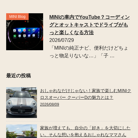
MINI Blog
MINIの車内でYouTube？コーディン
グとオットキャストでドライブがも
っと楽しくなる方法
2026/07/29
「MINIの純正ナビ、便利だけどちょ
っと物足りないな…」「子 …
最近の投稿
おしゃれなだけじゃない！家族で楽しむMINIク
ロスオーバー クーパーDの魅力とは？
2026/08/09
家族が増えても、自分の「好き」を大切にした
い。そんな想いを抱えるおしゃれなママさん