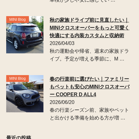
MINI Blog
秋の家族ドライブ前に見直したい｜
MINIクロスオーバーをもっと可愛く
快適にする内装カスタムと収納術
2026/04/03
秋の運動会や帰省、週末の家族ドラ
イブ。予定が増える季節に、M …
MINI Blog
春の行楽前に選びたい｜ファミリー
もペットも安心のMINIクロスオーバ
ー COOPER D ALL4
2026/06/20
春の行楽シーズン前、家族やペット
と出かける準備を始める方が増 …
最近の投稿