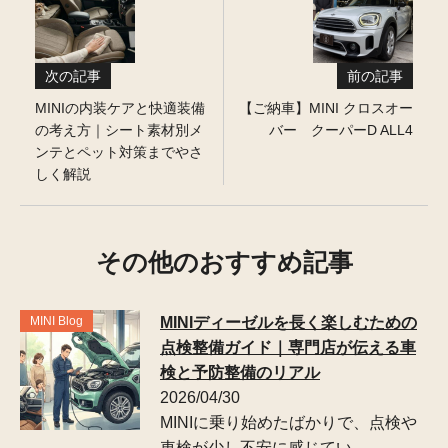
次の記事
前の記事
MINIの内装ケアと快適装備
【ご納車】MINI クロスオー
の考え方｜シート素材別メ
バー クーパーD ALL4
ンテとペット対策までやさ
しく解説
その他のおすすめ記事
MINI Blog
MINIディーゼルを長く楽しむための
点検整備ガイド｜専門店が伝える車
検と予防整備のリアル
2026/04/30
MINIに乗り始めたばかりで、点検や
車検が少し不安に感じてい …