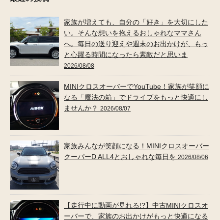
家族が増えても、自分の「好き」を大切にした
い。そんな想いを抱えるおしゃれなママさん
へ。毎日の送り迎えや週末のお出かけが、もっ
と心躍る時間になったら素敵だと思いま
2026/08/08
MINIクロスオーバーでYouTube！家族が笑顔に
なる「魔法の箱」でドライブをもっと快適にし
ませんか？
2026/08/07
家族みんなが笑顔になる！MINIクロスオーバー
クーパーD ALL4とおしゃれな毎日を
2026/08/06
【走行中に動画が見れる!?】中古MINIクロスオ
ーバーで、家族のお出かけがもっと快適になる