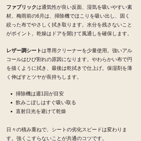
ファブリック
は通気性が良い反面、湿気を吸いやすい素
材。梅雨前の6月は、掃除機でほこりを吸い出し、固く
絞った布でやさしく拭き取ります。水分を残さないこと
がポイント。乾燥はドアを開けて風通しを確保します。
レザー調シート
は専用クリーナーを少量使用。強いアル
コールはひび割れの原因になります。やわらかい布で円
を描くように拭き、最後は乾拭きで仕上げ。保湿剤を薄
く伸ばすとツヤが長持ちします。
掃除機は週1回が目安
飲みこぼしはすぐ吸い取る
直射日光を避けて乾燥
日々の積み重ねで、シートの劣化スピードは変わりま
す。強くこすらないことが共通のコツです。