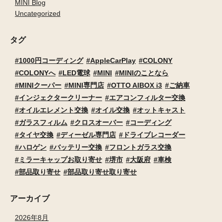
MINI Blog
Uncategorized
タグ
1000円コーディング
AppleCarPlay
COLONY
COLONYへ
LED電球
MINI
MINIのことなら
MINIクーパー
MINI専門店
OTTO AIBOX i3
ご納車
インジェクタークリーナー
エアコンフィルター交換
オイルエレメント交換
オイル交換
オットキャスト
ガラスフィルム
クロスオーバー
コーディング
タイヤ交換
ディーゼル専門店
ドライブレコーダー
ハロゲン
バッテリー交換
フロントガラス交換
ミラーキャップお取り寄せ
堺市
大阪府
車検
部品取り寄せ
部品取り寄せ取り寄せ
アーカイブ
2026年8月