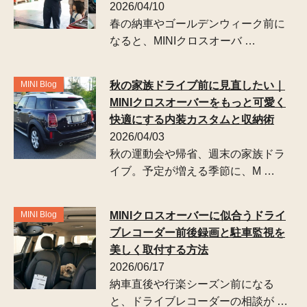
2026/04/10
春の納車やゴールデンウィーク前に
なると、MINIクロスオーバ …
MINI Blog
秋の家族ドライブ前に見直したい｜
MINIクロスオーバーをもっと可愛く
快適にする内装カスタムと収納術
2026/04/03
秋の運動会や帰省、週末の家族ドラ
イブ。予定が増える季節に、M …
MINI Blog
MINIクロスオーバーに似合うドライ
ブレコーダー前後録画と駐車監視を
美しく取付する方法
2026/06/17
納車直後や行楽シーズン前になる
と、ドライブレコーダーの相談が …