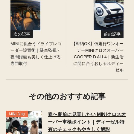
次の記事
前の記事
MINIに似合うドライブレコ
【即納OK】低走行ワンオー
ーダー設置術｜駐車監視・
ナーMINIクロスオーバー
夜間録画も美しく仕上げる
COOPER D ALL4｜新生活
専門取付
に間に合うおしゃれディー
ゼル
その他のおすすめ記事
MINI Blog
春〜夏前に見直したい MINIクロスオ
ーバー車検ポイント｜ディーゼル特
有のチェックもやさしく解説