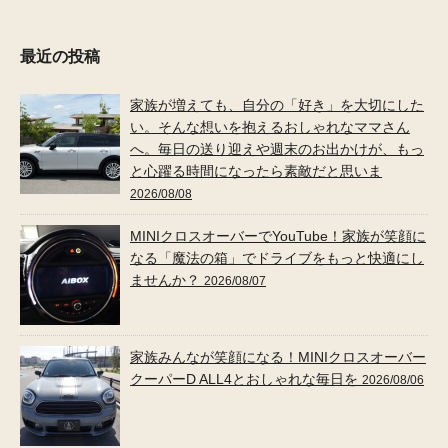
最近の投稿
家族が増えても、自分の「好き」を大切にした
い。そんな想いを抱えるおしゃれなママさん
へ。毎日の送り迎えや週末のお出かけが、もっ
と心躍る時間になったら素敵だと思いま
2026/08/08
MINIクロスオーバーでYouTube！家族が笑顔に
なる「魔法の箱」でドライブをもっと快適にし
ませんか？
2026/08/07
家族みんなが笑顔になる！MINIクロスオーバー
クーパーD ALL4とおしゃれな毎日を
2026/08/06