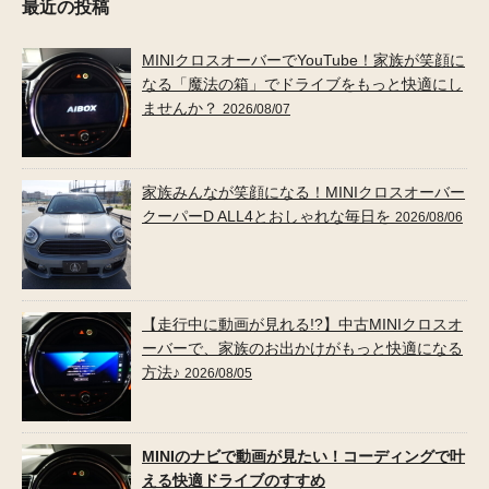
最近の投稿
MINIクロスオーバーでYouTube！家族が笑顔に
なる「魔法の箱」でドライブをもっと快適にし
ませんか？
2026/08/07
家族みんなが笑顔になる！MINIクロスオーバー
クーパーD ALL4とおしゃれな毎日を
2026/08/06
【走行中に動画が見れる!?】中古MINIクロスオ
ーバーで、家族のお出かけがもっと快適になる
方法♪
2026/08/05
MINIのナビで動画が見たい！コーディングで叶
える快適ドライブのすすめ