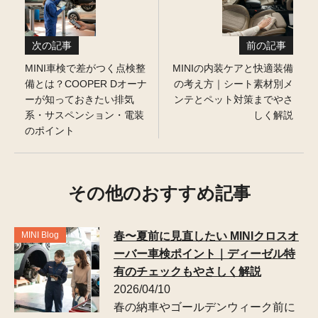
次の記事
前の記事
MINI車検で差がつく点検整
MINIの内装ケアと快適装備
備とは？COOPER Dオーナ
の考え方｜シート素材別メ
ーが知っておきたい排気
ンテとペット対策までやさ
系・サスペンション・電装
しく解説
のポイント
その他のおすすめ記事
MINI Blog
春〜夏前に見直したい MINIクロスオ
ーバー車検ポイント｜ディーゼル特
有のチェックもやさしく解説
2026/04/10
春の納車やゴールデンウィーク前に