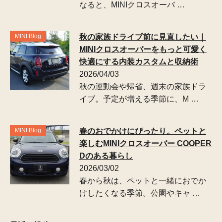
なると、MINIクロスオーバ …
MINI Blog
秋の家族ドライブ前に見直したい｜
MINIクロスオーバーをもっと可愛く
快適にする内装カスタムと収納術
2026/04/03
秋の運動会や帰省、週末の家族ドラ
イブ。予定が増える季節に、M …
MINI Blog
春のおでかけにぴったり。ペットと
楽しむMINIクロスオーバー COOPER
Dのある暮らし
2026/03/02
春から秋は、ペットと一緒におでか
けしたくなる季節。公園やキャ …