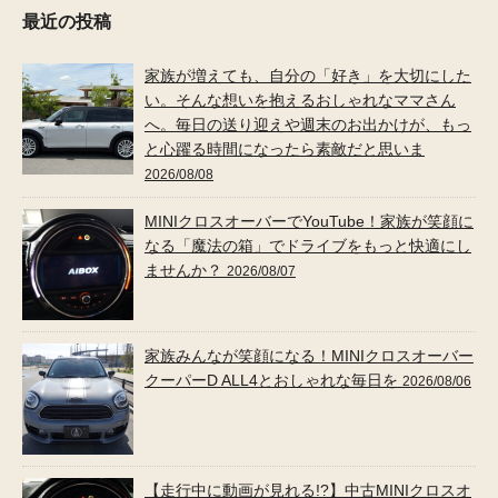
最近の投稿
家族が増えても、自分の「好き」を大切にした
い。そんな想いを抱えるおしゃれなママさん
へ。毎日の送り迎えや週末のお出かけが、もっ
と心躍る時間になったら素敵だと思いま
2026/08/08
MINIクロスオーバーでYouTube！家族が笑顔に
なる「魔法の箱」でドライブをもっと快適にし
ませんか？
2026/08/07
家族みんなが笑顔になる！MINIクロスオーバー
クーパーD ALL4とおしゃれな毎日を
2026/08/06
【走行中に動画が見れる!?】中古MINIクロスオ