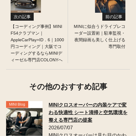
次の記事
前の記事
【コーディング事例】MINI
MINIに似合うドライブレコ
F54クラブマン｜
ーダー設置術｜駐車監視・
AppleCarPlay+ID．6｜1000
夜間録画も美しく仕上げる
円コーディング｜大阪でコ
専門取付
ーディングするならMINIデ
ィーゼル専門店COLONYへ
その他のおすすめ記事
MINI Blog
MINIクロスオーバーの内装ケアで変
わる快適性 シート清掃と空気環境を
整える専門店の提案
2026/07/07
MINIクロスオーバーは見た目のかわ