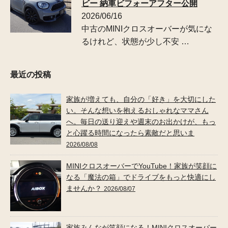
ビー 納車ビフォーアフター公開
2026/06/16
中古のMINIクロスオーバーが気にな
るけれど、状態が少し不安 …
最近の投稿
家族が増えても、自分の「好き」を大切にした
い。そんな想いを抱えるおしゃれなママさん
へ。毎日の送り迎えや週末のお出かけが、もっ
と心躍る時間になったら素敵だと思いま
2026/08/08
MINIクロスオーバーでYouTube！家族が笑顔に
なる「魔法の箱」でドライブをもっと快適にし
ませんか？
2026/08/07
家族みんなが笑顔になる！MINIクロスオーバー