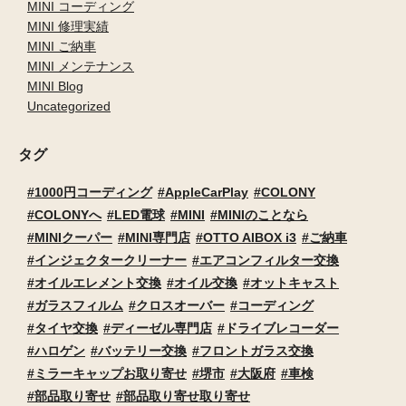
MINI コーディング
MINI 修理実績
MINI ご納車
MINI メンテナンス
MINI Blog
Uncategorized
タグ
1000円コーディング
AppleCarPlay
COLONY
COLONYへ
LED電球
MINI
MINIのことなら
MINIクーパー
MINI専門店
OTTO AIBOX i3
ご納車
インジェクタークリーナー
エアコンフィルター交換
オイルエレメント交換
オイル交換
オットキャスト
ガラスフィルム
クロスオーバー
コーディング
タイヤ交換
ディーゼル専門店
ドライブレコーダー
ハロゲン
バッテリー交換
フロントガラス交換
ミラーキャップお取り寄せ
堺市
大阪府
車検
部品取り寄せ
部品取り寄せ取り寄せ