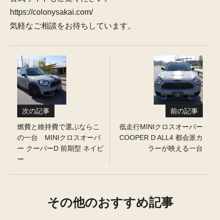
https://colonysakai.com/
気軽なご相談をお待ちしています。
次の記事
前の記事
燃費と維持費で選ぶならこ
低走行MINIクロスオーバー
の一台 MINIクロスオーバ
COOPER D ALL4 都会派カ
ー クーパーD 前期型 ネイビ
ラーが映える一台
ー
その他のおすすめ記事