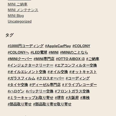
MINI ご納車
MINI メンテナンス
MINI Blog
Uncategorized
タグ
1000円コーディング
AppleCarPlay
COLONY
COLONYへ
LED電球
MINI
MINIのことなら
MINIクーパー
MINI専門店
OTTO AIBOX i3
ご納車
インジェクタークリーナー
エアコンフィルター交換
オイルエレメント交換
オイル交換
オットキャスト
ガラスフィルム
クロスオーバー
コーディング
タイヤ交換
ディーゼル専門店
ドライブレコーダー
ハロゲン
バッテリー交換
フロントガラス交換
ミラーキャップお取り寄せ
堺市
大阪府
車検
部品取り寄せ
部品取り寄せ取り寄せ