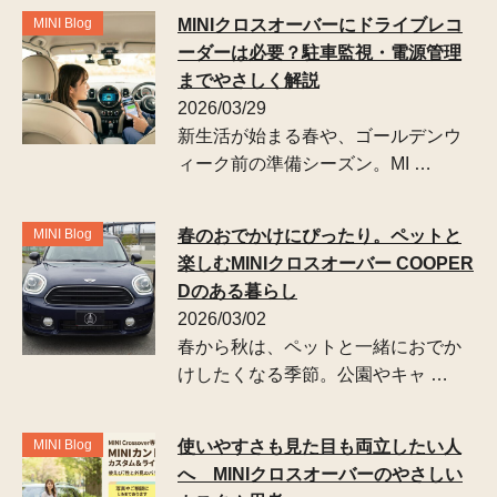
MINI Blog
MINIクロスオーバーにドライブレコ
ーダーは必要？駐車監視・電源管理
までやさしく解説
2026/03/29
新生活が始まる春や、ゴールデンウ
ィーク前の準備シーズン。MI …
MINI Blog
春のおでかけにぴったり。ペットと
楽しむMINIクロスオーバー COOPER
Dのある暮らし
2026/03/02
春から秋は、ペットと一緒におでか
けしたくなる季節。公園やキャ …
MINI Blog
使いやすさも見た目も両立したい人
へ MINIクロスオーバーのやさしい