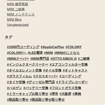
MINI 修理実績
MINI ご納車
MINI メンテナンス
MINI Blog
Uncategorized
タグ
1000円コーディング
AppleCarPlay
COLONY
COLONYへ
LED電球
MINI
MINIのことなら
MINIクーパー
MINI専門店
OTTO AIBOX i3
ご納車
インジェクタークリーナー
エアコンフィルター交換
オイルエレメント交換
オイル交換
オットキャスト
ガラスフィルム
クロスオーバー
コーディング
タイヤ交換
ディーゼル専門店
ドライブレコーダー
ハロゲン
バッテリー交換
フロントガラス交換
ミラーキャップお取り寄せ
堺市
大阪府
車検
部品取り寄せ
部品取り寄せ取り寄せ